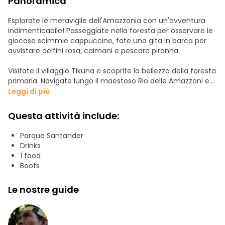
Panoramica
Esplorate le meraviglie dell'Amazzonia con un'avventura
indimenticabile! Passeggiate nella foresta per osservare le
giocose scimmie cappuccine, fate una gita in barca per
avvistare delfini rosa, caimani e pescare piranha.
Visitate il villaggio Tikuna e scoprite la bellezza della foresta
primaria. Navigate lungo il maestoso Rio delle Amazzoni e
assaporate i deliziosi piatti locali come il pesce, il ceviche o
Leggi di più
la carne alla griglia.
Questa attività include:
Dopo una giornata ricca di emozioni, rilassatevi su
un'amaca e immergetevi nei suoni della natura. La nostra
Parque Santander
guida esperta parla inglese, spagnolo e francese. Perfetto
Drinks
per famiglie e amici, osate unirvi a questo viaggio
1 food
straordinario!
Boots
Le nostre guide