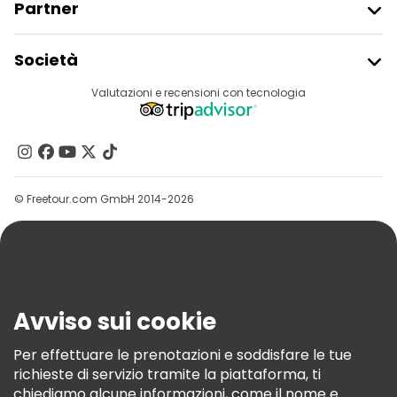
Partner
Iscriviti Al Freetour
Società
Accesso Del Fornitore
Destinazioni
Valutazioni e recensioni con tecnologia
Programma Di Affiliazione
Chi Siamo
Contattaci
Gruppi
© Freetour.com GmbH 2014-2026
Aiuto
Blog
Stampa
Sicurezza E Privacy
Avviso sui cookie
Termini E Condizioni
Informativa Sui Cookie
Per effettuare le prenotazioni e soddisfare le tue
richieste di servizio tramite la piattaforma, ti
Freetour Premi
chiediamo alcune informazioni, come il nome e