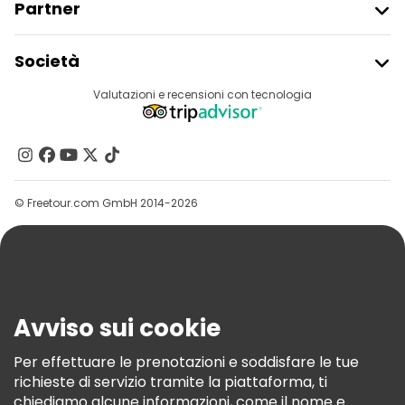
Partner
Iscriviti Al Freetour
Società
Accesso Del Fornitore
Destinazioni
Valutazioni e recensioni con tecnologia
Programma Di Affiliazione
Chi Siamo
Contattaci
Gruppi
© Freetour.com GmbH 2014-2026
Aiuto
Blog
Stampa
Sicurezza E Privacy
Avviso sui cookie
Termini E Condizioni
Informativa Sui Cookie
Per effettuare le prenotazioni e soddisfare le tue
richieste di servizio tramite la piattaforma, ti
Freetour Premi
chiediamo alcune informazioni, come il nome e