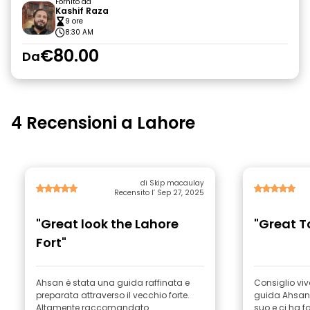
Fornito da
Kashif Raza
9 ore
8:30 AM
€80.00
Da
4 Recensioni a Lahore
di Skip macaulay
Recensito l’ Sep 27, 2025
"Great look the Lahore
"Great T
Fort"
Ahsan è stata una guida raffinata e
Consiglio viv
preparata attraverso il vecchio forte.
guida Ahsan, 
Altamente raccomandato.
suo e ci ha f