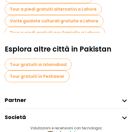
Tour a piedi gratuiti alternativi a Lahore
Visite guidate culturali gratuite a Lahore
Tour a piedi gratuiti per famiglie a Lahore
Tour di degustazione locali in Lahore
Esplora altre città in Pakistan
Tour in bicicletta a Lahore
Tour gratuiti in Islamabad
Tour gratuiti nelle vicinanze Badshahi Mosque
Tour gratuiti in Peshawar
Tour gratuiti nelle vicinanze Lahore Fort
Partner
Iscriviti Al Freetour
Società
Accesso Del Fornitore
Destinazioni
Valutazioni e recensioni con tecnologia
Programma Di Affiliazione