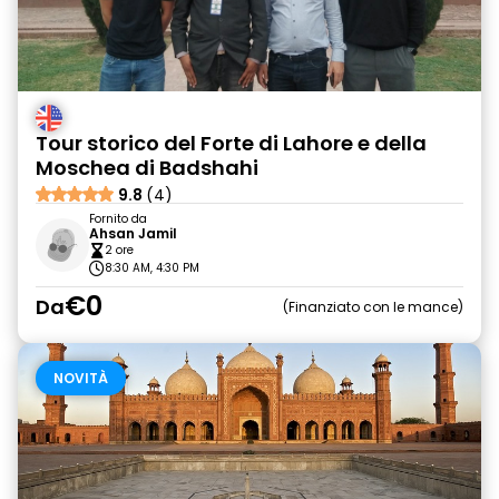
Tour storico del Forte di Lahore e della
Moschea di Badshahi
9.8
(4)
Fornito da
Ahsan Jamil
2 ore
8:30 AM, 4:30 PM
€0
Da
Finanziato con le mance
NOVITÀ