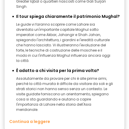
Greater Iqbal o quartieri nascosti come Gali Surjan
Singh.
Il tour spiega chiaramente il patrimonio Mughal?
Le guide vi faranno scoprire come Lahore sia
diventata un'importante capitale Moghul sotto
imperatori come Akbar, Jahangir e Shah Jahan,
spiegando l'architettura, i giardini e l'eredità culturale
che hanno lasciato. Vi illustreranno l'evoluzione del
forte, le tecniche di costruzione delle moschee e il
modo in cui l'influenza Moghul influenza ancora oggi
la città.
È adatto a chi visita per la prima volta?
Assolutamente da provare per chi è alle prime armi,
perché la città murata è difficile da visitare da soli e gli
strati storici non hanno senso senza un contesto. Le
visite guidate forniscono un orientamento, spiegano
cosa si sta guardando e aiutano a capire
l'importanza di Lahore nella storia dell'Asia
meridionale.
Continua a leggere