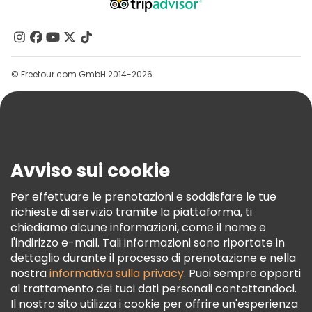
Chi Siamo
Contattaci
Gruppi
© Freetour.com GmbH 2014-2026
Aiuto
Blog
Stampa
Sicurezza E Privacy
Avviso sui cookie
Termini E Condizioni
Informativa Sui Cookie
Per effettuare le prenotazioni e soddisfare le tue
richieste di servizio tramite la piattaforma, ti
Freetour Premi
chiediamo alcune informazioni, come il nome e
Programma Di Fidelizzazione
l'indirizzo e-mail. Tali informazioni sono riportate in
dettaglio durante il processo di prenotazione e nella
nostra
informativa sulla privacy
. Puoi sempre opporti
al trattamento dei tuoi dati personali contattandoci.
Il nostro sito utilizza i cookie per offrire un'esperienza