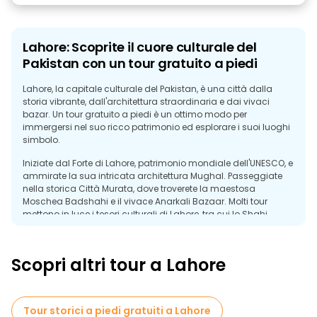
Lahore: Scoprite il cuore culturale del
Pakistan con un tour gratuito a piedi
Lahore, la capitale culturale del Pakistan, è una città dalla
storia vibrante, dall'architettura straordinaria e dai vivaci
bazar. Un tour gratuito a piedi è un ottimo modo per
immergersi nel suo ricco patrimonio ed esplorare i suoi luoghi
simbolo.
Iniziate dal Forte di Lahore, patrimonio mondiale dell'UNESCO, e
ammirate la sua intricata architettura Mughal. Passeggiate
nella storica Città Murata, dove troverete la maestosa
Moschea Badshahi e il vivace Anarkali Bazaar. Molti tour
mettono in luce i tesori culturali di Lahore, tra cui lo Shahi
Hammam e i pittoreschi Giardini di Shalimar.
Una visita guidata gratuita di Lahore offre un'immersione
Scopri altri tour a Lahore
profonda nella sua storia affascinante e nella sua cultura
dinamica, lasciando i visitatori incantati dalla sua bellezza
senza tempo.
Tour storici a piedi gratuiti a Lahore