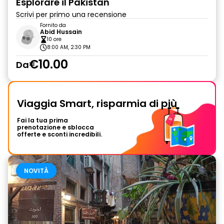
Esplorare il Pakistan
Scrivi per primo una recensione
Fornito da
Abid Hussain
10 ore
8:00 AM, 2:30 PM
€10.00
Da
Viaggia Smart, risparmia di più
Fai la tua prima
prenotazione e sblocca
offerte e sconti incredibili.
NOVITÀ