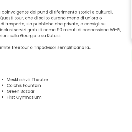
 coinvolgente dei punti di riferimento storici e culturali,
 Questi tour, che di solito durano meno di un'ora o
i trasporto, sia pubbliche che private, e consigli su
o inclusi servizi gratuiti come 90 minuti di connessione Wi-Fi,
ioni sulla Georgia e su Kutaisi.
amite freetour o Tripadvisor semplificano la
todi di prenotazione alternativi sono incoraggiati a
 gli incontri, poiché gli incontri spontanei potrebbero
ni di casa, apprezziamo i nostri ospiti e cerchiamo di
rare Kutaisi, indipendentemente dal loro budget. Sebbene la
l tour arricchente e piacevole sono invitati a esprimere il
Meskhishvili Theatre
da.
Colchis Fountain
Green Bazaar
First Gymnasium