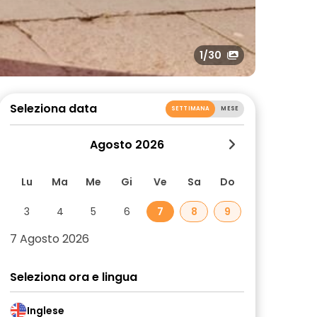
1
/30
Seleziona data
SETTIMANA
MESE
Agosto 2026
Lu
Ma
Me
Gi
Ve
Sa
Do
3
4
5
6
7
8
9
7 Agosto 2026
Seleziona ora e lingua
Inglese