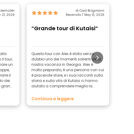
ckemüller
di Cord Brügmann
y 21, 2026
Recensito l’ May 13, 2026
“Grande tour di Kutaisi”
“Tou
info
alla
Questo tour con Alex è stato senza
Consig
il tour,
dubbio uno dei momenti salienti della
iare un
nostra vacanza in Georgia. Alex è
tappe,
molto preparato, è una persona con cui
rre il
è piacevole stare, e i suoi racconti sulla
do dei
storia e sulla vita di Kutaisi ci hanno
e gran
aiutato a comprendere meglio la
arci
Georgia.
taisi:
Continua a leggere