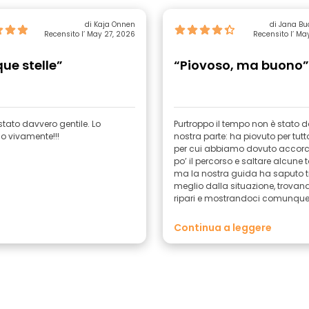
di Kaja Onnen
di Jana Bu
Recensito l’ May 27, 2026
Recensito l’ Ma
ue stelle”
“Piovoso, ma buono”
stato davvero gentile. Lo
Purtroppo il tempo non è stato d
io vivamente!!!
nostra parte: ha piovuto per tutto 
per cui abbiamo dovuto accorc
po’ il percorso e saltare alcune 
ma la nostra guida ha saputo tra
meglio dalla situazione, trovan
ripari e mostrandoci comunqu
parte della città, oltre a raccont
molte cose sulla Georgia e su Ku
Continua a leggere
grazie mille!