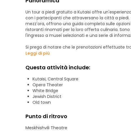
Panoramica
Un tour a piedi gratuito a Kutaisi offre un'esperienza
con i partecipanti che attraversano la città a piedi.
mezz'ora, offrono una guida completa sulle opzioni d
ristoranti rinomati per la loro offerta culinaria. Son
l'ingresso a musei selezionati e una serie di informaz
Si prega di notare che le prenotazioni effettuate tr
programmazione; tuttavia, coloro che optano per me
Leggi di più
comunicare via WhatsApp o Facebook per organizzare
non essere fattibili su base giornaliera. Come padro
Questa attività include:
garantire a tutti i visitatori l'opportunità di esplo
mancia non sia obbligatoria, gli ospiti che trovano i
Kutaisi, Central Square
loro apprezzamento lasciando una mancia alla gui
Opera Theater
White Bridge
Jewish District
Old town
Punto di ritrovo
Meskhishvili Theatre