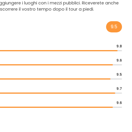
giungere i luoghi con i mezzi pubblici. Riceverete anche
ascorrere il vostro tempo dopo il tour a piedi.
9.5
9.8
9.6
9.5
9.7
9.6