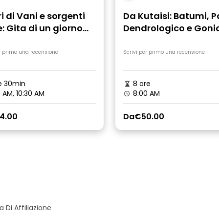
i di Vani e sorgenti
Da Kutaisi: Batumi, 
: Gita di un giorno
Dendrologico e Goni
taisi
Fortres
r primo una recensione
Scrivi per primo una recensione
e 30min
8 ore
 AM, 10:30 AM
8:00 AM
4.00
Da
€50.00
Di Affiliazione