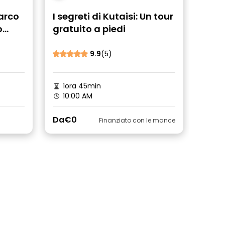
Parco
I segreti di Kutaisi: Un tour
o
gratuito a piedi
9.9
(5)
1ora 45min
10:00 AM
Da
€0
Finanziato con le mance