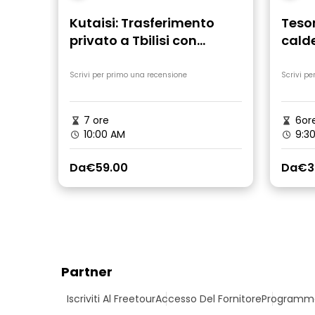
Kutaisi: Trasferimento
Tesor
privato a Tbilisi con
calde
fermate turistiche
da Ku
Scrivi per primo una recensione
Scrivi pe
7 ore
6or
10:00 AM
9:30
Da
€59.00
Da
€3
Partner
Iscriviti Al Freetour
Accesso Del Fornitore
Programma 