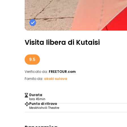
Visita libera di Kutaisi
9.5
Verificato da:
FREETOUR.com
Fornito da:
akaki sulava
Durata
1ora 45min
Punto di ritrovo
Meskhishvili Theatre