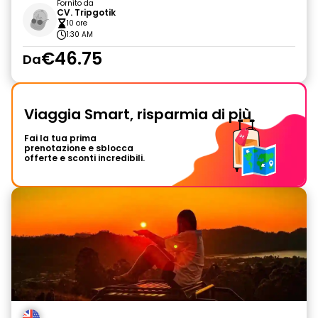
Fornito da
CV. Tripgotik
10 ore
1:30 AM
€46.75
Da
Viaggia Smart, risparmia di più
Fai la tua prima
prenotazione e sblocca
offerte e sconti incredibili.