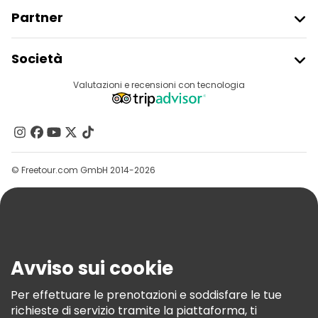
Partner
Iscriviti Al Freetour
Società
Accesso Del Fornitore
Destinazioni
Valutazioni e recensioni con tecnologia
Programma Di Affiliazione
Chi Siamo
Contattaci
Gruppi
© Freetour.com GmbH 2014-2026
Aiuto
Blog
Stampa
Sicurezza E Privacy
Avviso sui cookie
Termini E Condizioni
Informativa Sui Cookie
Per effettuare le prenotazioni e soddisfare le tue
richieste di servizio tramite la piattaforma, ti
Freetour Premi