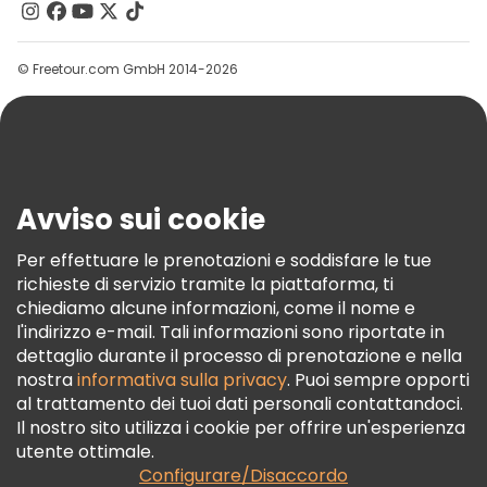
Contattaci
Gruppi
© Freetour.com GmbH 2014-2026
Aiuto
Blog
Stampa
Sicurezza E Privacy
Avviso sui cookie
Termini E Condizioni
Informativa Sui Cookie
Per effettuare le prenotazioni e soddisfare le tue
richieste di servizio tramite la piattaforma, ti
Freetour Premi
chiediamo alcune informazioni, come il nome e
Programma Di Fidelizzazione
l'indirizzo e-mail. Tali informazioni sono riportate in
dettaglio durante il processo di prenotazione e nella
nostra
informativa sulla privacy
. Puoi sempre opporti
al trattamento dei tuoi dati personali contattandoci.
Il nostro sito utilizza i cookie per offrire un'esperienza
utente ottimale.
Configurare/Disaccordo