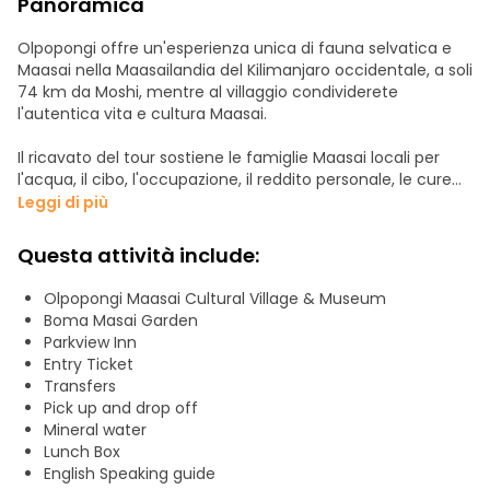
Panoramica
Olpopongi offre un'esperienza unica di fauna selvatica e
Maasai nella Maasailandia del Kilimanjaro occidentale, a soli
74 km da Moshi, mentre al villaggio condividerete
l'autentica vita e cultura Maasai.
Il ricavato del tour sostiene le famiglie Maasai locali per
l'acqua, il cibo, l'occupazione, il reddito personale, le cure
mediche e l'istruzione. Tutti i gioielli Maasai in vendita sono
Leggi di più
fatti a mano e prodotti dalle donne Maasai locali di altri
villaggi vicini. Tutte le visite al museo e i safari a piedi sono
Questa attività include:
condotti da guide Maasai esperte che parlano inglese.
Olpopongi Maasai Cultural Village & Museum
Itinerario giornaliero:
Boma Masai Garden
Verrete prelevati dal vostro hotel alle 09:00 e trasferiti al
Parkview Inn
villaggio Maasai di Olpopongi, a circa un'ora e mezza di
Entry Ticket
auto dalla città di Moshi. Durante la visita al villaggio, vi sarà
Transfers
offerta una visita del villaggio e del museo per
Pick up and drop off
comprendere meglio la cultura e la tradizione Maasai.
Mineral water
Lunch Box
Farete anche un breve safari a piedi e conoscerete le
English Speaking guide
tecniche di caccia Maasai e le loro medicine naturali. Nel