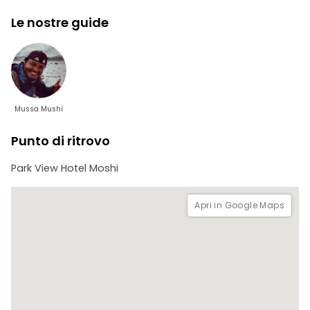
pomeriggio vi verrà preparato un pranzo tradizionale. Dopo
Le nostre guide
la visita al villaggio, sarete trasferiti in hotel a Moshi.
Mussa Mushi
Punto di ritrovo
Park View Hotel Moshi
Apri in Google Maps