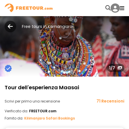
Free tours in Kilimangiaro
1
/7
Tour dell'esperienza Maasai
71 Recensioni
Scrivi per primo una recensione
Verificato da:
FREETOUR.com
Fornito da:
Kilimanjaro Safari Bookings