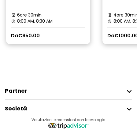
6ore 30min
4ore 30mi
8:00 AM, 8:30 AM
8:00 AM, 8
Da
€950.00
Da
€1000.0
Partner
Iscriviti Al Freetour
Società
Accesso Del Fornitore
Destinazioni
Valutazioni e recensioni con tecnologia
Programma Di Affiliazione
Chi Siamo