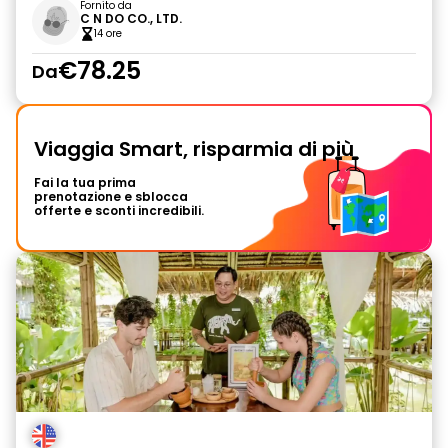
Fornito da
C N DO CO., LTD.
14 ore
€78.25
Da
Viaggia Smart, risparmia di più
Fai la tua prima
prenotazione e sblocca
offerte e sconti incredibili.