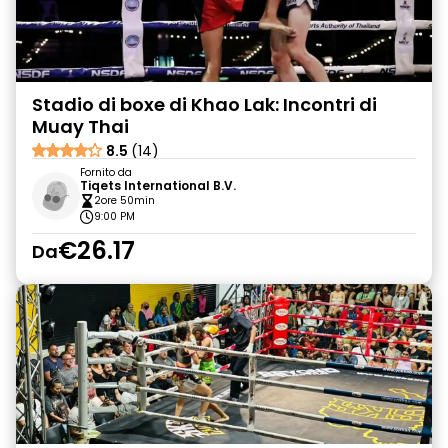
Stadio di boxe di Khao Lak: Incontri di
Muay Thai
8.5
(14)
Fornito da
Tiqets International B.V.
2ore 50min
9:00 PM
€26.17
Da