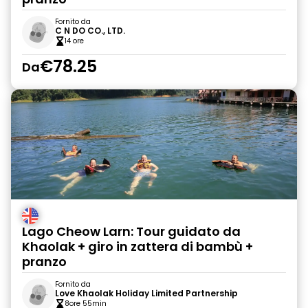
Fornito da
C N DO CO., LTD.
14 ore
€78.25
Da
Lago Cheow Larn: Tour guidato da
Khaolak + giro in zattera di bambù +
pranzo
Fornito da
Love Khaolak Holiday Limited Partnership
8ore 55min