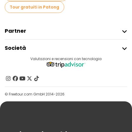
Tour gratuiti in Patong
Partner
Iscriviti Al Freetour
Società
Accesso Del Fornitore
Destinazioni
Valutazioni e recensioni con tecnologia
Programma Di Affiliazione
Chi Siamo
Contattaci
Gruppi
© Freetour.com GmbH 2014-2026
Aiuto
Blog
Stampa
Sicurezza E Privacy