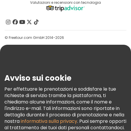
Destinazioni
Valutazioni e recensioni con tecnologia
Programma Di Affiliazione
Chi Siamo
Contattaci
Gruppi
© Freetour.com GmbH 2014-2026
Aiuto
Blog
Stampa
Sicurezza E Privacy
Avviso sui cookie
Termini E Condizioni
Informativa Sui Cookie
Per effettuare le prenotazioni e soddisfare le tue
richieste di servizio tramite la piattaforma, ti
Freetour Premi
chiediamo alcune informazioni, come il nome e
Programma Di Fidelizzazione
l'indirizzo e-mail. Tali informazioni sono riportate in
dettaglio durante il processo di prenotazione e nella
nostra
informativa sulla privacy
. Puoi sempre opporti
al trattamento dei tuoi dati personali contattandoci.