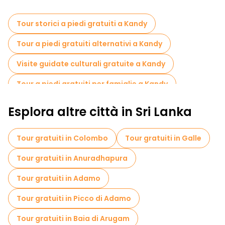
Tour storici a piedi gratuiti a Kandy
Tour a piedi gratuiti alternativi a Kandy
Visite guidate culturali gratuite a Kandy
Tour a piedi gratuiti per famiglie a Kandy
Attività sportive a Kandy
Musei in Kandy
Esplora altre città in Sri Lanka
Tour per piccoli gruppi in Kandy
Tour gratuiti in Colombo
Tour gratuiti in Galle
Visite al mercato in Kandy
Tour gratuiti in Anuradhapura
Tour di degustazione locali in Kandy
Tour gratuiti in Adamo
Gite giornaliere gratuite a Kandy
Tour gratuiti in Picco di Adamo
Tour in bicicletta a Kandy
Tour gratuiti in Baia di Arugam
Tour gratuiti nelle vicinanze Kandy City Centre