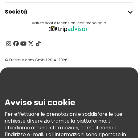
Iscriviti Al Freetour
Società
Accesso Del Fornitore
Destinazioni
Valutazioni e recensioni con tecnologia
Programma Di Affiliazione
Chi Siamo
Contattaci
Gruppi
© Freetour.com GmbH 2014-2026
Aiuto
Blog
Stampa
Sicurezza E Privacy
Avviso sui cookie
Termini E Condizioni
Informativa Sui Cookie
Per effettuare le prenotazioni e soddisfare le tue
richieste di servizio tramite la piattaforma, ti
Freetour Premi
chiediamo alcune informazioni, come il nome e
Programma Di Fidelizzazione
l'indirizzo e-mail. Tali informazioni sono riportate in