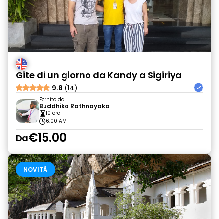
Gite di un giorno da Kandy a Sigiriya
9.8
(14)
Fornito da
Buddhika Rathnayaka
10 ore
6:00 AM
€15.00
Da
NOVITÀ