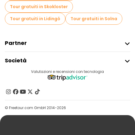
Tour gratuiti in Skokloster
Tour gratuiti in Lidingö
Tour gratuiti in Solna
Partner
Iscriviti Al Freetour
Società
Accesso Del Fornitore
Destinazioni
Valutazioni e recensioni con tecnologia
Programma Di Affiliazione
Chi Siamo
Contattaci
Gruppi
© Freetour.com GmbH 2014-2026
Aiuto
Blog
Stampa