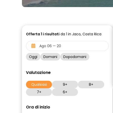
Offerta
1 i
risultati
da 1 in Jaco, Costa Rica
Oggi
Domani
Dopodomani
Valutazione
Qualsiasi
9+
8+
7+
6+
Ora di inizio