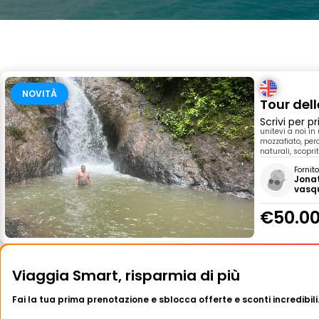
NOVITÀ
Tour del
Scrivi per 
unitevi a noi i
mozzafiato, perc
naturali, scopr
Fornit
Jona
vasq
€50.0
Viaggia Smart, risparmia di più
Fai la tua prima prenotazione e sblocca offerte e sconti incredibili