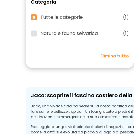
Categoria
Tutte le categorie
(1)
Natura e fauna selvatica
(1)
Elimina tutto
Jaco: scoprite il fascino costiero dell
Jaco, una vivace città balneare sulla costa pacifica del
fare surf e le bellezze tropicali. Un tour gratuito a piedi 
destinazione e immergersi nella sua atmosfera rilassata
Passeggiate lungo i viali principali pieni di negozi, ristor
come la città si è evoluta da piccolo villaggio di pescat