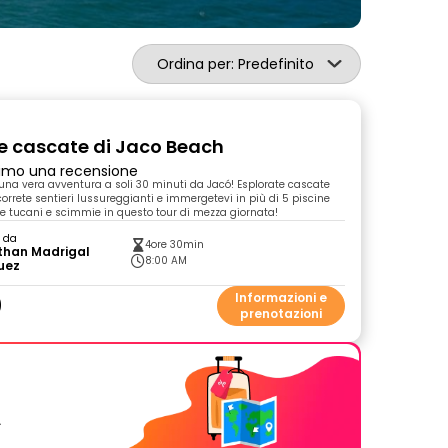
Ordina per: Predefinito
le cascate di Jaco Beach
primo una recensione
n una vera avventura a soli 30 minuti da Jacó! Esplorate cascate
orrete sentieri lussureggianti e immergetevi in più di 5 piscine
ite tucani e scimmie in questo tour di mezza giornata!
o da
4ore 30min
than Madrigal
8:00 AM
uez
0
Informazioni e
prenotazioni
.