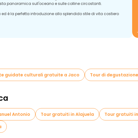
ta panoramica sull'oceano e sulle colline circostanti.
ed è la perfetta introduzione allo splendido stile di vita costiero
te guidate culturali gratuite a Jaco
Tour di degustazione 
ica
Manuel Antonio
Tour gratuiti in Alajuela
Tour gratuiti i
a