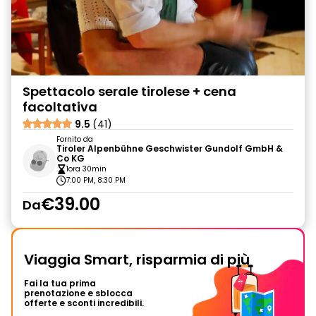
Spettacolo serale tirolese + cena
facoltativa
9.5
(41)
Fornito da
Tiroler Alpenbühne Geschwister Gundolf GmbH &
Co KG
1ora 30min
7:00 PM, 8:30 PM
€39.00
Da
Viaggia Smart, risparmia di più
Fai la tua prima
prenotazione e sblocca
offerte e sconti incredibili.