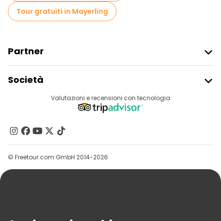
Tour gratuiti in Mayerling
Partner
Iscriviti Al Freetour
Società
Accesso Del Fornitore
Destinazioni
Valutazioni e recensioni con tecnologia
Programma Di Affiliazione
Chi Siamo
Contattaci
Gruppi
© Freetour.com GmbH 2014-2026
Aiuto
Blog
Stampa
Sicurezza E Privacy