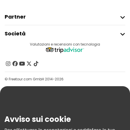
Partner
Iscriviti Al Freetour
Società
Accesso Del Fornitore
Destinazioni
Valutazioni e recensioni con tecnologia
Programma Di Affiliazione
Chi Siamo
Contattaci
Gruppi
© Freetour.com GmbH 2014-2026
Aiuto
Blog
Stampa
Sicurezza E Privacy
Avviso sui cookie
Termini E Condizioni
Informativa Sui Cookie