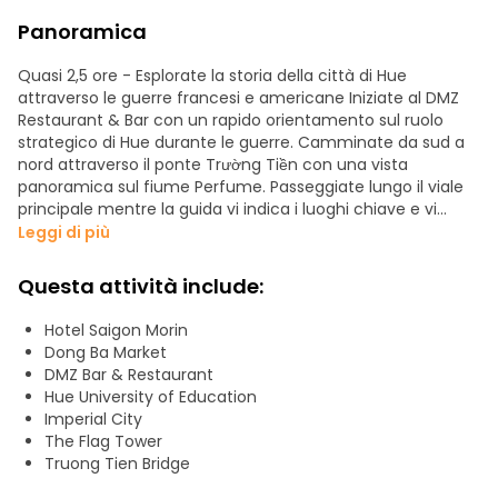
Panoramica
Quasi 2,5 ore - Esplorate la storia della città di Hue
attraverso le guerre francesi e americane Iniziate al DMZ
Restaurant & Bar con un rapido orientamento sul ruolo
strategico di Hue durante le guerre. Camminate da sud a
nord attraverso il ponte Trường Tiền con una vista
panoramica sul fiume Perfume. Passeggiate lungo il viale
principale mentre la guida vi indica i luoghi chiave e vi
racconta storie sull'epoca francese, sulle proteste religiose
Leggi di più
e sull'offensiva del Tet. Visitate il vivace mercato di Đông
Ba, assaggiate i frutti locali e la zuppa dolce e scoprite la
Questa attività include:
sua importanza storica.
Hotel Saigon Morin
Proseguite verso i bunker di guerra nascosti sparsi per la
Dong Ba Market
città, silenziosi ricordi di conflitti passati. La visita si
DMZ Bar & Restaurant
conclude alla Cittadella del Primo Turno, dove potrete
Hue University of Education
ascoltare le potenti prospettive vietnamite sulla guerra
Imperial City
coloniale e moderna.
The Flag Tower
Truong Tien Bridge
Questo tour combina storia, cultura e vita locale, offrendo