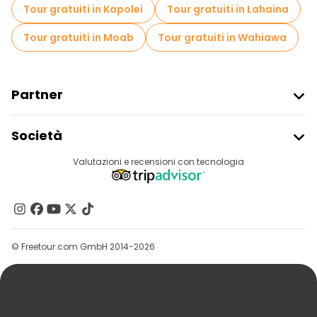
Tour gratuiti in Kapolei
Tour gratuiti in Lahaina
Tour gratuiti in Moab
Tour gratuiti in Wahiawa
Partner
Iscriviti Al Freetour
Società
Accesso Del Fornitore
Destinazioni
Valutazioni e recensioni con tecnologia
Programma Di Affiliazione
Chi Siamo
Contattaci
Gruppi
© Freetour.com GmbH 2014-2026
Aiuto
Blog
Stampa