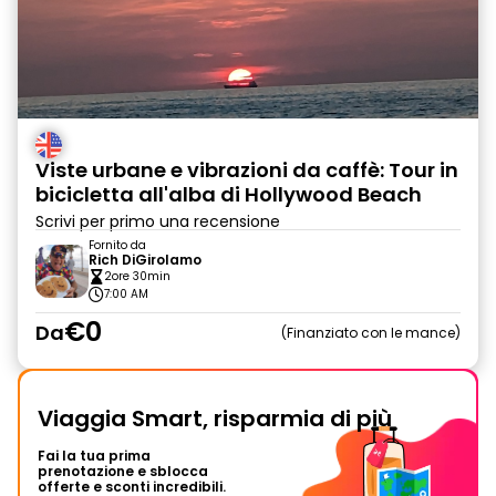
Viste urbane e vibrazioni da caffè: Tour in
bicicletta all'alba di Hollywood Beach
Scrivi per primo una recensione
Fornito da
Rich DiGirolamo
2ore 30min
7:00 AM
€0
Da
Finanziato con le mance
Viaggia Smart, risparmia di più
Fai la tua prima
prenotazione e sblocca
offerte e sconti incredibili.