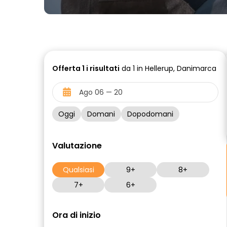
Offerta
1 i
risultati
da 1 in Hellerup, Danimarca
Oggi
Domani
Dopodomani
Valutazione
Qualsiasi
9+
8+
7+
6+
Ora di inizio