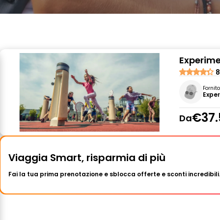
Experime
8
Fornit
Expe
€37.
Da
Viaggia Smart, risparmia di più
Fai la tua prima prenotazione e sblocca offerte e sconti incredibili