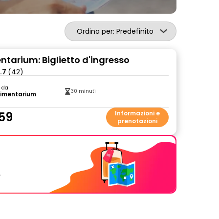
Ordina per: Predefinito
ntarium: Biglietto d'ingresso
.7
(42)
o da
30 minuti
rimentarium
59
Informazioni e
prenotazioni
.