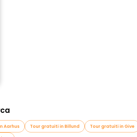
rca
in Aarhus
Tour gratuiti in Billund
Tour gratuiti in Give