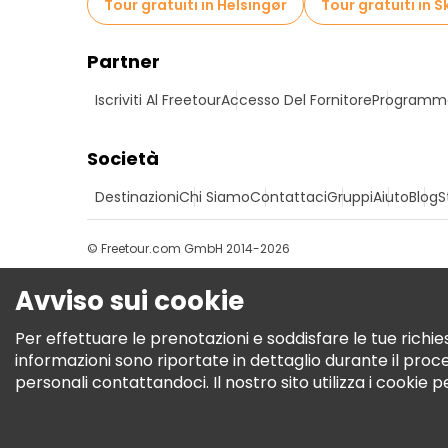
Tour gratuiti in Helsingør
Tour gratuiti in S
Partner
Iscriviti Al Freetour
Accesso Del Fornitore
Programma 
Società
Destinazioni
Chi Siamo
Contattaci
Gruppi
Aiuto
Blog
S
© Freetour.com GmbH 2014-2026
Avviso sui cookie
Per effettuare le prenotazioni e soddisfare le tue richies
informazioni sono riportate in dettaglio durante il pro
personali contattandoci. Il nostro sito utilizza i cookie 