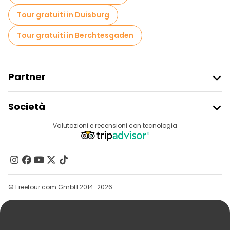
Tour gratuiti in Duisburg
Tour gratuiti in Berchtesgaden
Partner
Iscriviti Al Freetour
Società
Accesso Del Fornitore
Destinazioni
Valutazioni e recensioni con tecnologia
Programma Di Affiliazione
Chi Siamo
Contattaci
Gruppi
© Freetour.com GmbH 2014-2026
Aiuto
Blog
Stampa