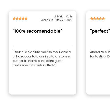
di Mirian Valle
Recensito l’ May 21, 2026
"100% recomendable"
"perfect"
Il tour ci è piaciuto moltissimo. Daniela
Andrezza ci h
ci ha raccontato ogni sorta di storie e
fantastico! Da
curiosità. Inoltre, ci ha consigliato
tantissimi ristoranti e attività.