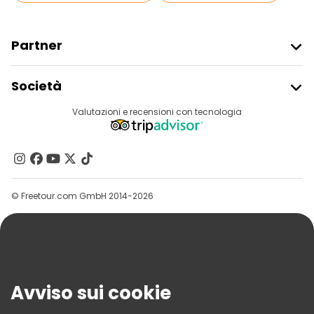
Partner
Iscriviti Al Freetour
Società
Accesso Del Fornitore
Destinazioni
Valutazioni e recensioni con tecnologia
Programma Di Affiliazione
Chi Siamo
Contattaci
Gruppi
© Freetour.com GmbH 2014-2026
Aiuto
Blog
Stampa
Sicurezza E Privacy
Avviso sui cookie
Termini E Condizioni