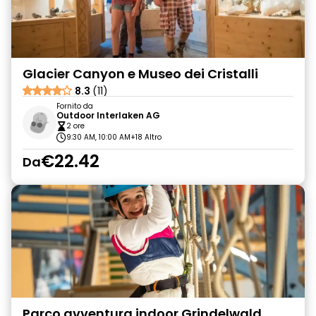
Glacier Canyon e Museo dei Cristalli
8.3
(11)
Fornito da
Outdoor Interlaken AG
2 ore
9:30 AM, 10:00 AM
+18 Altro
€22.42
Da
Parco avventura indoor Grindelwald