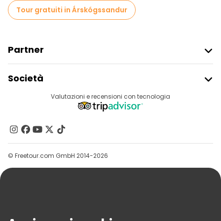
Tour gratuiti in Árskógssandur
Partner
Iscriviti Al Freetour
Società
Accesso Del Fornitore
Destinazioni
Valutazioni e recensioni con tecnologia
Programma Di Affiliazione
Chi Siamo
Contattaci
Gruppi
© Freetour.com GmbH 2014-2026
Aiuto
Blog
Stampa
Sicurezza E Privacy