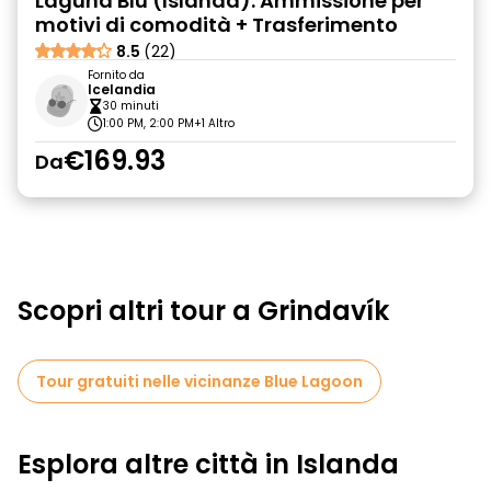
Laguna Blu (Islanda): Ammissione per
motivi di comodità + Trasferimento
8.5
(22)
Fornito da
Icelandia
30 minuti
1:00 PM, 2:00 PM
+1 Altro
€169.93
Da
Scopri altri tour a Grindavík
Tour gratuiti nelle vicinanze Blue Lagoon
Esplora altre città in Islanda