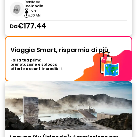
Fornito da
Icelandia
4 ore
7:30 AM
€177.44
Da
Viaggia Smart, risparmia di più
Fai la tua prima
prenotazione e sblocca
offerte e sconti incredibili.