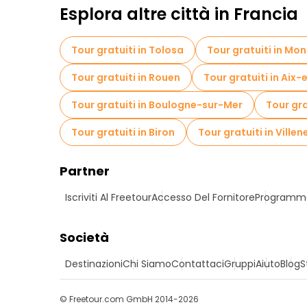
Esplora altre città in Francia
Tour gratuiti in Tolosa
Tour gratuiti in Mon
Tour gratuiti in Rouen
Tour gratuiti in Aix
Tour gratuiti in Boulogne-sur-Mer
Tour gra
Tour gratuiti in Biron
Tour gratuiti in Vill
Partner
Iscriviti Al Freetour
Accesso Del Fornitore
Programma 
Società
Destinazioni
Chi Siamo
Contattaci
Gruppi
Aiuto
Blog
S
© Freetour.com GmbH 2014-2026