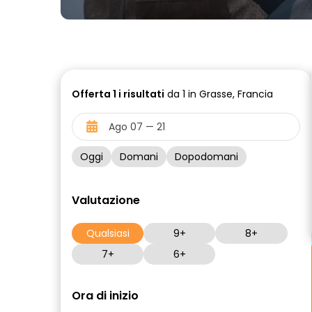
Offerta
1 i
risultati
da 1 in Grasse, Francia
Oggi
Domani
Dopodomani
Valutazione
Qualsiasi
9+
8+
7+
6+
Ora di inizio