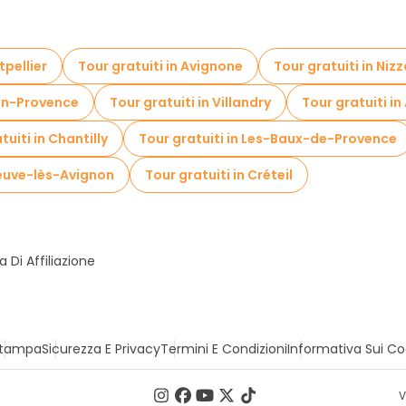
tpellier
Tour gratuiti in Avignone
Tour gratuiti in Niz
-en-Provence
Tour gratuiti in Villandry
Tour gratuiti in
tuiti in Chantilly
Tour gratuiti in Les-Baux-de-Provence
eneuve-lès-Avignon
Tour gratuiti in Créteil
Di Affiliazione
tampa
Sicurezza E Privacy
Termini E Condizioni
Informativa Sui Co
V