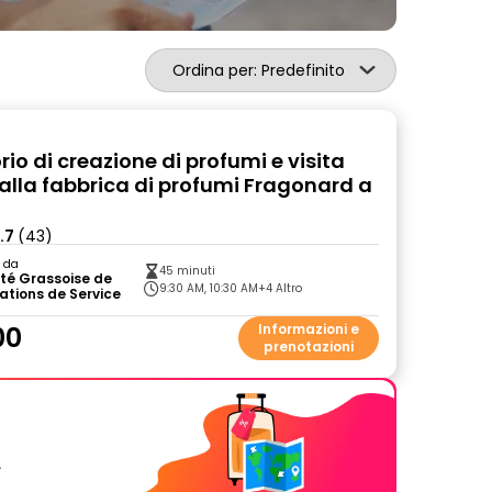
Ordina per: Predefinito
io di creazione di profumi e visita
alla fabbrica di profumi Fragonard a
.7
(43)
o da
45 minuti
té Grassoise de
9:30 AM, 10:30 AM
+4 Altro
ations de Service
00
Informazioni e
prenotazioni
.