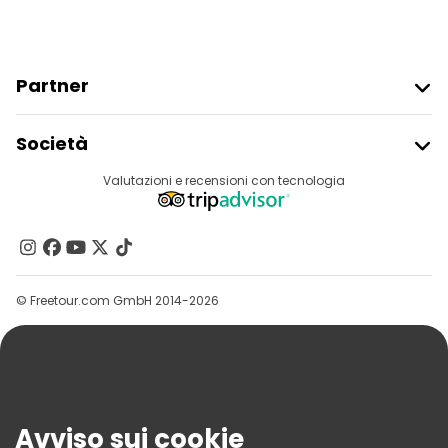
Partner
Iscriviti Al Freetour
Società
Accesso Del Fornitore
Destinazioni
Valutazioni e recensioni con tecnologia
Programma Di Affiliazione
Chi Siamo
Contattaci
Gruppi
© Freetour.com GmbH 2014-2026
Aiuto
Blog
Stampa
Sicurezza E Privacy
Avviso sui cookie
Termini E Condizioni