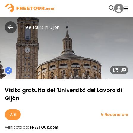
Free tours in Gijon
1
/5
Visita gratuita dell'Università del Lavoro di
Gijón
7.6
5 Recensioni
Verificato da:
FREETOUR.com