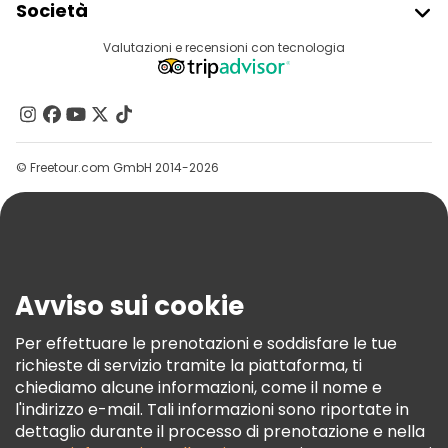
Società
Accesso Del Fornitore
Destinazioni
Valutazioni e recensioni con tecnologia
Programma Di Affiliazione
Chi Siamo
Contattaci
Gruppi
© Freetour.com GmbH 2014-2026
Aiuto
Blog
Stampa
Sicurezza E Privacy
Avviso sui cookie
Termini E Condizioni
Informativa Sui Cookie
Per effettuare le prenotazioni e soddisfare le tue
richieste di servizio tramite la piattaforma, ti
Freetour Premi
chiediamo alcune informazioni, come il nome e
Programma Di Fidelizzazione
l'indirizzo e-mail. Tali informazioni sono riportate in
dettaglio durante il processo di prenotazione e nella