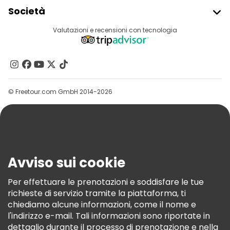
Iscriviti Al Freetour
Società
Accesso Del Fornitore
Destinazioni
Valutazioni e recensioni con tecnologia
Programma Di Affiliazione
Chi Siamo
Contattaci
Gruppi
© Freetour.com GmbH 2014-2026
Aiuto
Blog
Stampa
Sicurezza E Privacy
Avviso sui cookie
Termini E Condizioni
Informativa Sui Cookie
Per effettuare le prenotazioni e soddisfare le tue
richieste di servizio tramite la piattaforma, ti
Freetour Premi
chiediamo alcune informazioni, come il nome e
Programma Di Fidelizzazione
l'indirizzo e-mail. Tali informazioni sono riportate in
dettaglio durante il processo di prenotazione e nella