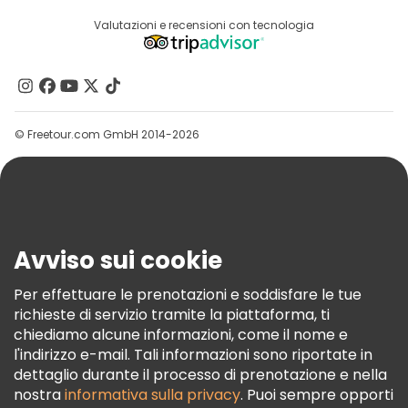
Accesso Del Fornitore
Destinazioni
Valutazioni e recensioni con tecnologia
Programma Di Affiliazione
Chi Siamo
Contattaci
Gruppi
© Freetour.com GmbH 2014-2026
Aiuto
Blog
Stampa
Sicurezza E Privacy
Avviso sui cookie
Termini E Condizioni
Informativa Sui Cookie
Per effettuare le prenotazioni e soddisfare le tue
richieste di servizio tramite la piattaforma, ti
Freetour Premi
chiediamo alcune informazioni, come il nome e
Programma Di Fidelizzazione
l'indirizzo e-mail. Tali informazioni sono riportate in
dettaglio durante il processo di prenotazione e nella
nostra
informativa sulla privacy
. Puoi sempre opporti