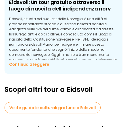
Eidsvoll: Un tour gratuito attraverso il
luogo di nascita dell'indipendenza norv
Eidsvoll, situata nel sud-est della Norvegia, è una città di
grande importanza storica e di serena bellezza naturale.
Adagiata sulle rive del fiume Vorma e circondata da foreste
lussureggianti e dolci colline, è conosciuta come il luogo di
nascita della Costituzione norvegese. Nel 1814, i delegati si
riunirono a Eidsvoll Manor per redigere e firmare questo
documento fondante, che segnò l'inizio della moderna
democrazia norvegese. Oggi il maniero è un monumento
nazionale e una tappa obbligata per chiunque sia interessato
Continua a leggere
alla storia del Paese.
La visita guidata gratuita di Eidsvoll inizia tipicamente
all'Eidsvollsbygningen (maniero di Eidsvoll), dove guide
esperte raccontano le storie degli uomini che hanno forgiato
Scopri altri tour a Eidsvoll
l'indipendenza della Norvegia e gli ideali che continuano a
definire la nazione. Il parco circostante, con i suoi sentieri
tranquilli e l'atmosfera storica preservata, offre un ambiente
perfetto per riflettere e fotografare. Nelle vicinanze, il Museo di
Visite guidate culturali gratuite a Eidsvoll
Eidsvoll completa l'esperienza con mostre sulla politica, la
cultura e la vita quotidiana norvegese dell'inizio del XIX secolo.