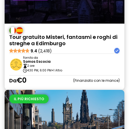
Tour gratuito Misteri, fantasmi e roghi di
streghe a Edimburgo
9.4
(2,418)
Fornito da
Somos Escocia
2 ore
4:30 PM, 6:00 PM
+1 Altro
€0
Da
Finanziato con le mance
IL PIÙ RICHIESTO