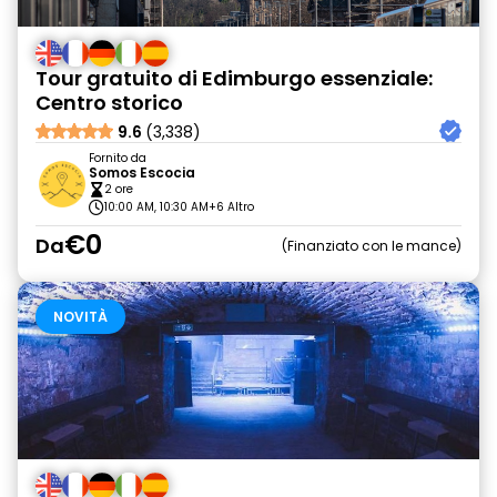
Tour gratuito di Edimburgo essenziale:
Centro storico
9.6
(3,338)
Fornito da
Somos Escocia
2 ore
10:00 AM, 10:30 AM
+6 Altro
€0
Da
Finanziato con le mance
NOVITÀ