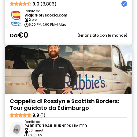
9.0
(8,806)
Fornito da
ViajarPorEscocia.com
2 ore
6:00 PM, 7:00 PM
+1 Altro
€0
Da
Finanziato con le mance
Cappella di Rosslyn e Scottish Borders:
Tour guidato da Edimburgo
9.9
(1)
Fornito da
RABBIE'S TRAIL BURNERS LIMITED
30 minuti
10:00 AM