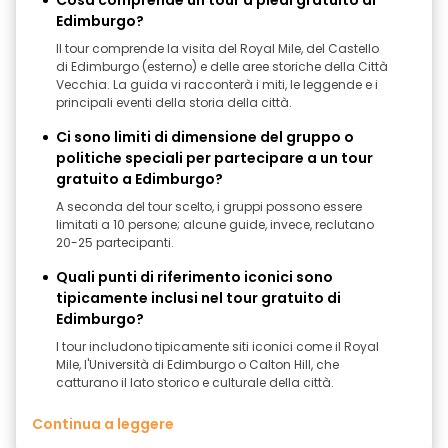
Cosa comprende un tour a piedi gratuito di
Edimburgo?
Il tour comprende la visita del Royal Mile, del Castello
di Edimburgo (esterno) e delle aree storiche della Città
Vecchia. La guida vi racconterà i miti, le leggende e i
principali eventi della storia della città.
Ci sono limiti di dimensione del gruppo o
politiche speciali per partecipare a un tour
gratuito a Edimburgo?
A seconda del tour scelto, i gruppi possono essere
limitati a 10 persone; alcune guide, invece, reclutano
20-25 partecipanti.
Quali punti di riferimento iconici sono
tipicamente inclusi nel tour gratuito di
Edimburgo?
I tour includono tipicamente siti iconici come il Royal
Mile, l'Università di Edimburgo o Calton Hill, che
catturano il lato storico e culturale della città.
Continua a leggere