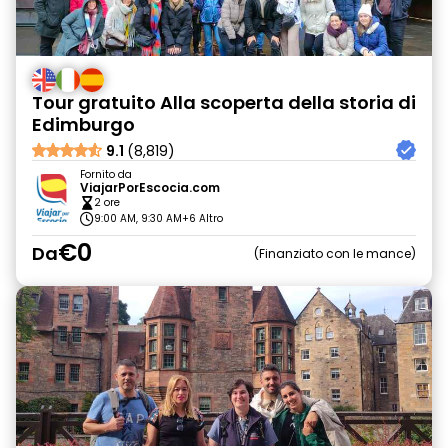
Tour gratuito Alla scoperta della storia di
Edimburgo
9.1
(8,819)
Fornito da
ViajarPorEscocia.com
2 ore
9:00 AM, 9:30 AM
+6 Altro
€0
Da
Finanziato con le mance