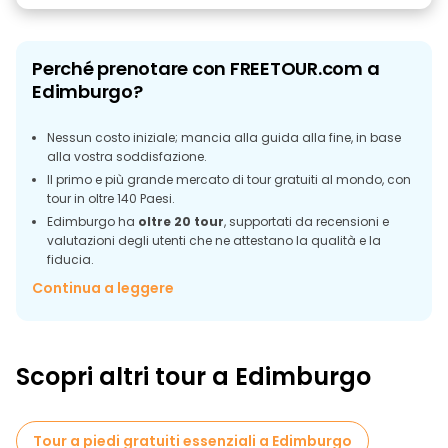
Perché prenotare con FREETOUR.com a
Edimburgo?
Nessun costo iniziale; mancia alla guida alla fine, in base
alla vostra soddisfazione.
Il primo e più grande mercato di tour gratuiti al mondo, con
tour in oltre 140 Paesi.
Edimburgo ha
oltre 20 tour
, supportati da recensioni e
valutazioni degli utenti che ne attestano la qualità e la
fiducia.
Le nostre appassionate guide locali di Edimburgo
Continua a leggere
condivideranno storie accattivanti sulla ricca storia della
città, sui luoghi simbolo e sulla vita quotidiana.
Oltre
30 700 recensioni verificate
di tour di Edimburgo vi
aiutano a scegliere il miglior tour a piedi.
Scopri altri tour a Edimburgo
Oltre
40 100 clienti soddisfatti
hanno prenotato tour a
Edimburgo con FREETOUR.com.
Accessibile a tutti i viaggiatori, dai backpacker alle famiglie.
Tour a piedi gratuiti essenziali a Edimburgo