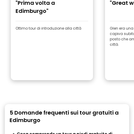
"Prima volta a
"Great w
Edimburgo"
Ottimo tour di introduzione alla città
Glen era una 
capiva subito
posto che a
città.
5 Domande frequenti sui tour gratuiti a
Edimburgo