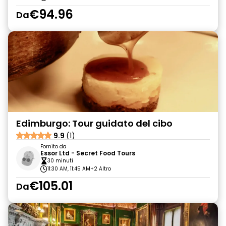
€94.96
Da
Edimburgo: Tour guidato del cibo
9.9
(1)
Fornito da
Essor Ltd - Secret Food Tours
30 minuti
11:30 AM, 11:45 AM
+2 Altro
€105.01
Da