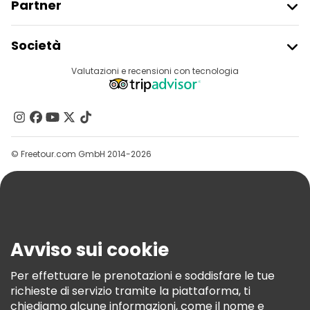
Partner
Iscriviti Al Freetour
Società
Accesso Del Fornitore
Destinazioni
Valutazioni e recensioni con tecnologia
Programma Di Affiliazione
Chi Siamo
Contattaci
Gruppi
© Freetour.com GmbH 2014-2026
Aiuto
Blog
Stampa
Sicurezza E Privacy
Avviso sui cookie
Termini E Condizioni
Informativa Sui Cookie
Per effettuare le prenotazioni e soddisfare le tue
richieste di servizio tramite la piattaforma, ti
Freetour Premi
chiediamo alcune informazioni, come il nome e