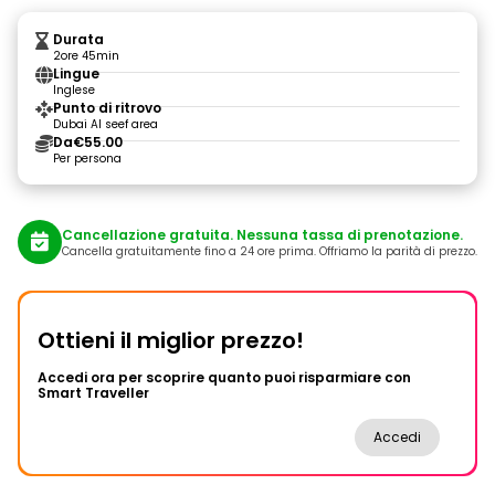
Durata
2ore 45min
Lingue
Inglese
Punto di ritrovo
Dubai Al seef area
Da
€55.00
Per persona
Cancellazione gratuita. Nessuna tassa di prenotazione.
Cancella gratuitamente fino a 24 ore prima. Offriamo la parità di prezzo.
Ottieni il miglior prezzo!
Accedi ora per scoprire quanto puoi risparmiare con
Smart Traveller
Accedi