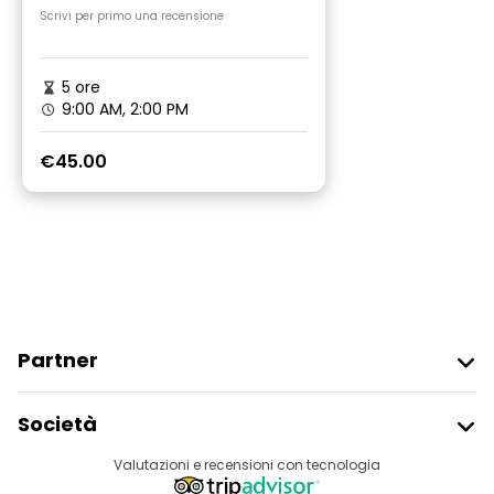
Scrivi per primo una recensione
5 ore
9:00 AM, 2:00 PM
€45.00
Partner
Iscriviti Al Freetour
Società
Accesso Del Fornitore
Destinazioni
Valutazioni e recensioni con tecnologia
Programma Di Affiliazione