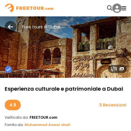
Free tours in Dubai
1
/11
Esperienza culturale e patrimoniale a Dubai
4.8
5 Recensioni
Verificato da:
FREETOUR.com
Fornito da:
Muhammad Anwar shah