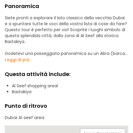
Panoramica
Siete pronti a esplorare il lato classico della vecchia Dubai
e a spuntare tutte le voci della vostra lista di cose da fare?
Questo tour è perfetto per voi! Scoprite i luoghi simbolo di
questa splendida città, dalla zona di Al Seef alla storica
Bastakiya.
Godetevi una passeggiata panoramica su un Abra (barca
d'acqua) fino ai vivaci Souk delle Spezie e dell'Oro. Non
Leggi di più
dimenticate la macchina fotografica per immortalare
tutte le incredibili opportunità fotografiche lungo il
Questa attività include:
percorso! Unitevi a noi per un'avventura indimenticabile a
Dubai!
Al Seef shopping areal
Bastakiya
Punto di ritrovo
Dubai Al seef area