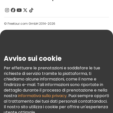
Chi Siamo
Contattaci
Gruppi
© Freetour.com GmbH 2014-2026
Aiuto
Blog
Stampa
Sicurezza E Privacy
Avviso sui cookie
Termini E Condizioni
Informativa Sui Cookie
Per effettuare le prenotazioni e soddisfare le tue
richieste di servizio tramite la piattaforma, ti
Freetour Premi
chiediamo alcune informazioni, come il nome e
Programma Di Fidelizzazione
l'indirizzo e-mail. Tali informazioni sono riportate in
dettaglio durante il processo di prenotazione e nella
nostra
informativa sulla privacy
. Puoi sempre opporti
al trattamento dei tuoi dati personali contattandoci.
Il nostro sito utilizza i cookie per offrire un'esperienza
utente ottimale.