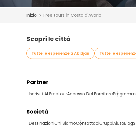
Inizio
Free tours in Costa d'Avorio
Scopri le città
Tutte le esperienze a Abidjan
Tutte le esperien
Partner
Iscriviti Al Freetour
Accesso Del Fornitore
Programma 
Società
Destinazioni
Chi Siamo
Contattaci
Gruppi
Aiuto
Blog
S