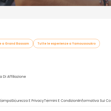
ze a Grand Bassam
Tutte le esperienze a Yamoussoukro
Di Affiliazione
tampa
Sicurezza E Privacy
Termini E Condizioni
Informativa Sui Co