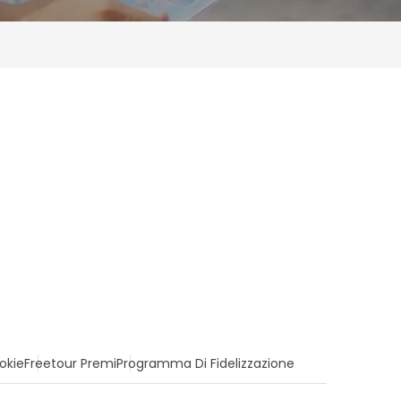
okie
Freetour Premi
Programma Di Fidelizzazione