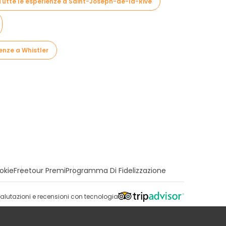
Tutte le esperienze a Saint-Joseph-de-la-Rive
enze a Whistler
okie
Freetour Premi
Programma Di Fidelizzazione
alutazioni e recensioni con tecnologia