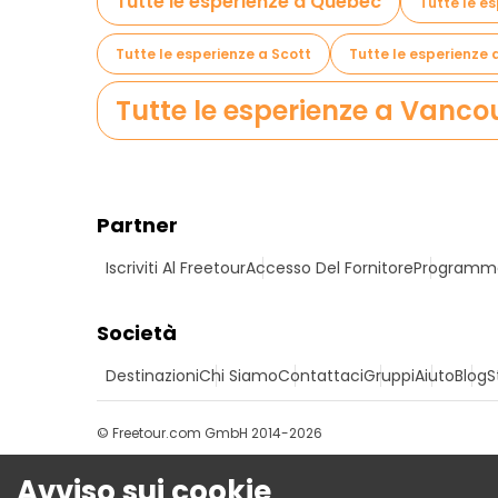
Tutte le esperienze a Québec
Tutte le e
Tutte le esperienze a Scott
Tutte le esperienze
Tutte le esperienze a Vanco
Partner
Iscriviti Al Freetour
Accesso Del Fornitore
Programma 
Società
Destinazioni
Chi Siamo
Contattaci
Gruppi
Aiuto
Blog
S
© Freetour.com GmbH 2014-2026
Avviso sui cookie