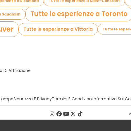
sperienze a Richmond
Tutte le esperienze a Saint-Constant
Tutte le esperienze a Toronto
 a Squamish
uver
Tutte le esperienze a Vittoria
Tutte le esperi
Di Affiliazione
tampa
Sicurezza E Privacy
Termini E Condizioni
Informativa Sui Co
V