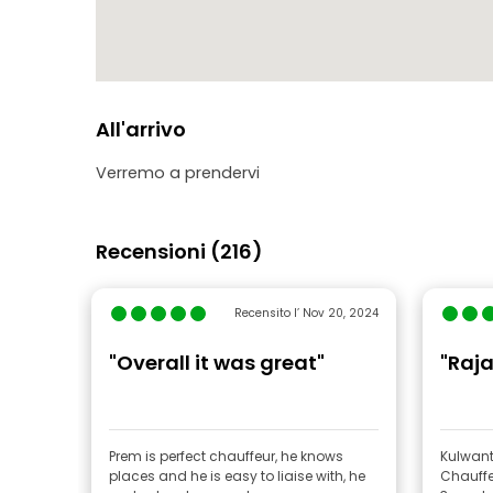
All'arrivo
Verremo a prendervi
Recensioni (216)
Recensito l’ Nov 20, 2024
"Overall it was great"
"Raj
Prem is perfect chauffeur, he knows
Kulwant
places and he is easy to liaise with, he
Chauff