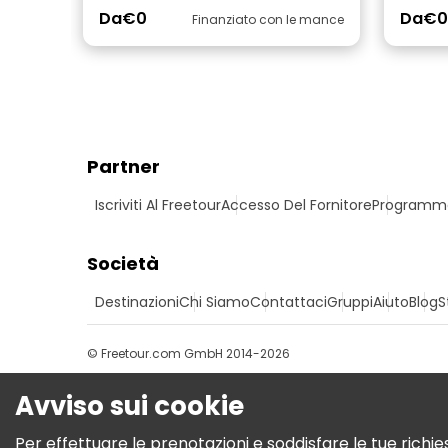
Da
€0
Da
€0
Finanziato con le mance
Partner
Iscriviti Al Freetour
Accesso Del Fornitore
Programma 
Società
Destinazioni
Chi Siamo
Contattaci
Gruppi
Aiuto
Blog
S
© Freetour.com GmbH 2014-2026
Avviso sui cookie
Per effettuare le prenotazioni e soddisfare le tue richies