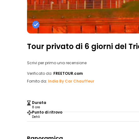
Tour privato di 6 giorni del T
Scrivi per primo una recensione
Verificato da:
FREETOUR.com
Fornito da:
India By Car Chauffeur
Durata
8 ore
Punto di ritrovo
Dehli
Panoramica