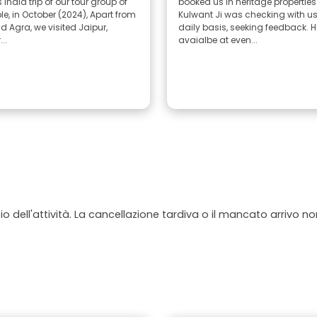
India trip of our tour group of
booked us in heritage properties
 in October (2024), Apart from
Kulwant Ji was checking with u
d Agra, we visited Jaipur,
daily basis, seeking feedback. 
..
avaialbe at even...
io dell'attività. La cancellazione tardiva o il mancato arrivo n