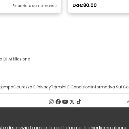
Da
€80.00
Finanziato con le mance
Di Affiliazione
tampa
Sicurezza E Privacy
Termini E Condizioni
Informativa Sui Co
V
te di servizio tramite la piattaforma, ti chiediamo alcune i