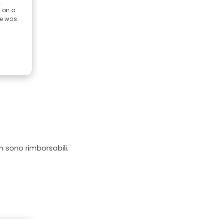
.
s on a
He was
on sono rimborsabili.