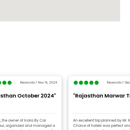
Recensito l’ Nov 16, 2024
Recensito l’ De
asthan October 2024"
"Rajasthan Marwar Tr
, the owner of India By Car
An excellent trip planned by Mr.
eur, organized and managed a
Choice of hotels was perfect an