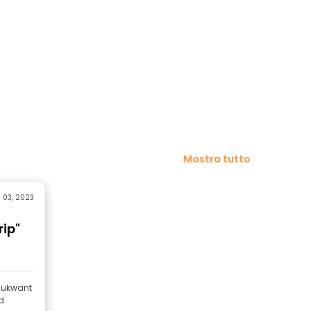
Mostra tutto
c 03, 2023
ip"
 Kukwant
d