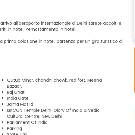
 arrivo all'aeroporto internazionale di Delhi sarete accolti e
riti in hotel. Pernottamento in hotel.
la prima colazione in hotel, partenza per un giro turistico di
at, Forte Vecchio e India Gate, Tempio del Loto, Jama
sidente, Casa del Parlamento e Museo Nazionale.
ntro in hotel per la cena e il pernottamento.
Qutub Minar, chandni chowk, red fort, Meena
Bazaar,
ino presto e partenza per Agra. Check-in in hotel. Durante
Raj Ghat
al tramonto. Pernottamento ad Agra.
India Gate
al Taj Mahal durante l'alba. Rientro in hotel per la prima
Jama Masjid
ISKCON Temple Delhi-Glory Of India & Vedic
Cultural Centre, New Delhi
Parliament Of India
Parking
State Tax