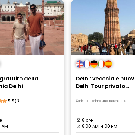
gratuito della
Delhi: vecchia e nuo
ia Delhi
Delhi Tour privato
completo con auto e
guida
9.9
(3)
Scrivi per primo una recensione
e
8 ore
0 AM
8:00 AM, 4:00 PM