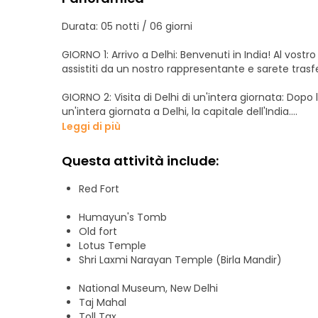
Durata: 05 notti / 06 giorni
GIORNO 1: Arrivo a Delhi: Benvenuti in India! Al vostro
assistiti da un nostro rappresentante e sarete trasfe
GIORNO 2: Visita di Delhi di un'intera giornata: Dopo 
un'intera giornata a Delhi, la capitale dell'India.
Attrazioni di Delhi:
Leggi di più
Forte Rosso, Qutub Minar, Tomba di Humayun, Rajgh
Masjid, Tempio Birla e Tempio Iskcon, Casa del Pre
Questa attività include:
Visitate le famose attrazioni di Delhi. Al termine rie
Red Fort
GIORNO 3: Da Delhi ad Agra: Prima colazione al matt
Humayun's Tomb
la giornata, visitate il Forte di Agra e il TajMahal 
Old fort
GIORNO 4: Da Agra a Jaipur: Al mattino presto visita 
Lotus Temple
colazione e partenza per Jaipur
Shri Laxmi Narayan Temple (Birla Mandir)
National Museum, New Delhi
Taj Mahal
Toll Tax