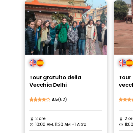
Tour gratuito della
Tour 
Vecchia Delhi
vecch
8.5
(62)
2 ore
2 or
10:00 AM, 11:30 AM
+1 Altro
11:0