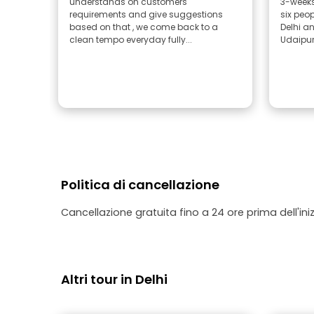
understands on customers
3-weeks 
requirements and give suggestions
six people,
based on that , we come back to a
Delhi an
clean tempo everyday fully...
Udaipur.
Politica di cancellazione
Cancellazione gratuita fino a 24 ore prima dell'iniz
Altri tour in Delhi