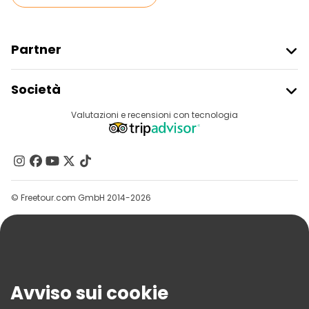
Partner
Iscriviti Al Freetour
Società
Accesso Del Fornitore
Destinazioni
Valutazioni e recensioni con tecnologia
Programma Di Affiliazione
Chi Siamo
Contattaci
Gruppi
© Freetour.com GmbH 2014-2026
Aiuto
Blog
Stampa
Sicurezza E Privacy
Avviso sui cookie
Termini E Condizioni