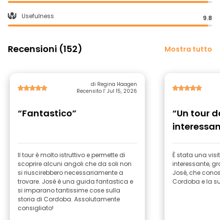
Usefulness
9.8
Recensioni (152)
Mostra tutto
di Regina Haagen
Recensito l’ Jul 15, 2026
“Fantastico”
“Un tour d
interessa
Il tour è molto istruttivo e permette di
È stata una vis
scoprire alcuni angoli che da soli non
interessante, gr
si riuscirebbero necessariamente a
José, che cono
trovare. José è una guida fantastica e
Cordoba e la su
si imparano tantissime cose sulla
storia di Cordoba. Assolutamente
consigliato!