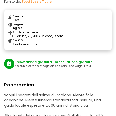
Fornito da:
Food Lovers Tours
Durata
2 ore
Lingue
Inglese
Punto di ritrovo
C. Cairuan, 25, 14004 Córdoba, España
Da €0
Basato sulle mance
Prenotazione gratuita. Cancellazione gratuita.
Nessun prezzo fisso: paga ciò che pensi che valga il tour.
Panoramica
Scopri i segreti dell’anima di Cordoba. Niente folle
oceaniche. Niente itinerari standardizzati. Solo tu, una
guida locale esperta e 2.000 anni di storia viva.
Allontanati dai gruppi turistici sovraffollati e vivi la città