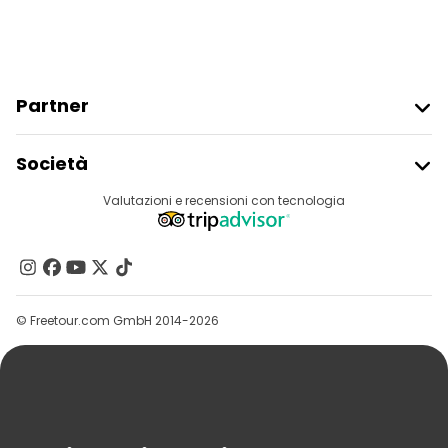
Partner
Iscriviti Al Freetour
Società
Accesso Del Fornitore
Destinazioni
Valutazioni e recensioni con tecnologia
Programma Di Affiliazione
Chi Siamo
Contattaci
Gruppi
© Freetour.com GmbH 2014-2026
Aiuto
Blog
Stampa
Sicurezza E Privacy