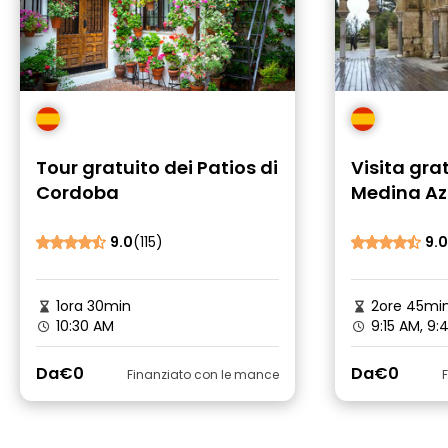
Tour gratuito dei Patios di
Visita gra
Cordoba
Medina Az
Cordova
9.0
(115)
9.0
1ora 30min
2ore 45mi
10:30 AM
9:15 AM, 9
Da
€0
Da
€0
Finanziato con le mance