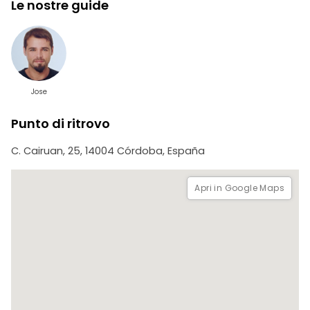
Le nostre guide
Cosa portare: scarpe comode per camminare, una
bottiglia d’acqua e la vostra macchina fotografica!
Prenotate oggi stesso il vostro posto e vivete Cordoba
come un vero abitante del posto!
Jose
Punto di ritrovo
C. Cairuan, 25, 14004 Córdoba, España
Apri in Google Maps