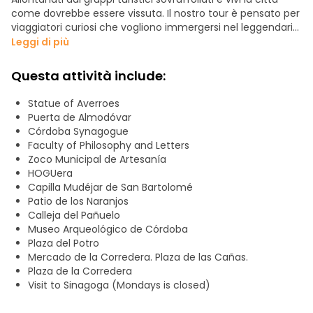
come dovrebbe essere vissuta. Il nostro tour è pensato per
viaggiatori curiosi che vogliono immergersi nel leggendario
passato di Cordoba godendo di un’atmosfera intima e
Leggi di più
informale.
Questa attività include:
Guidati da un appassionato esperto locale, in possesso di
tutte le certificazioni necessarie, questo viaggio vi porterà
Statue of Averroes
ben oltre le solite foto turistiche. Insieme, ci addentreremo
Puerta de Almodóvar
nel labirinto di vicoli imbiancati a calce, scopriremo
Córdoba Synagogue
l’affascinante fusione delle culture cristiana, musulmana
Faculty of Philosophy and Letters
ed ebraica e condivideremo le leggende avvincenti che
Zoco Municipal de Artesanía
hanno plasmato la storia del mondo.
HOGUera
Capilla Mudéjar de San Bartolomé
Limitiamo rigorosamente le dimensioni dei nostri gruppi
Patio de los Naranjos
(non più di 10 persone). Ciò significa che potrete ascoltare
Calleja del Pañuelo
chiaramente la guida, porre domande, muovervi
Museo Arqueológico de Córdoba
agevolmente per le stradine strette e godervi
Plaza del Potro
un’esperienza molto più personalizzata e autentica.
Mercado de la Corredera. Plaza de las Cañas.
Plaza de la Corredera
La vostra guida è un esperto locale profondamente
Visit to Sinagoga (Mondays is closed)
innamorato del patrimonio di Cordoba, pronto a
condividere con voi i migliori consigli sulle tapas.