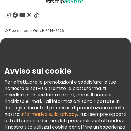
Chi Siamo
Tour gratuiti nelle vicinanze Christiansborg Palace
Contattaci
Tour gratuiti nelle vicinanze Tivoli Gardens
Gruppi
© Freetour.com GmbH 2014-2026
Aiuto
Blog
Stampa
Sicurezza E Privacy
Avviso sui cookie
Termini E Condizioni
Informativa Sui Cookie
Per effettuare le prenotazioni e soddisfare le tue
richieste di servizio tramite la piattaforma, ti
Freetour Premi
chiediamo alcune informazioni, come il nome e
Programma Di Fidelizzazione
l'indirizzo e-mail. Tali informazioni sono riportate in
dettaglio durante il processo di prenotazione e nella
nostra
informativa sulla privacy
. Puoi sempre opporti
al trattamento dei tuoi dati personali contattandoci.
Il nostro sito utilizza i cookie per offrire un'esperienza