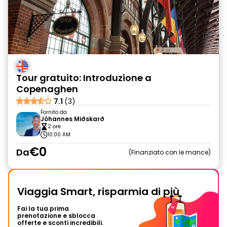
Tour gratuito: Introduzione a
Copenaghen
7.1
(3)
Fornito da
Jóhannes Miðskarð
2 ore
10:00 AM
€0
Da
Finanziato con le mance
Viaggia Smart, risparmia di più
Fai la tua prima
prenotazione e sblocca
offerte e sconti incredibili.