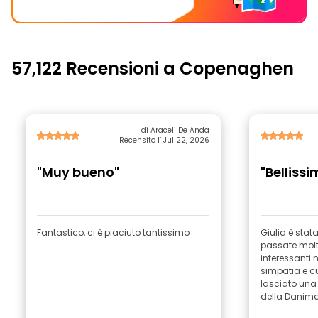
57,122 Recensioni a Copenaghen
di Araceli De Anda
Recensito l’ Jul 22, 2026
"Muy bueno"
"Belliss
Fantastico, ci è piaciuto tantissimo
Giulia è stat
passate molt
interessanti 
simpatia e c
lasciato un
della Danimar