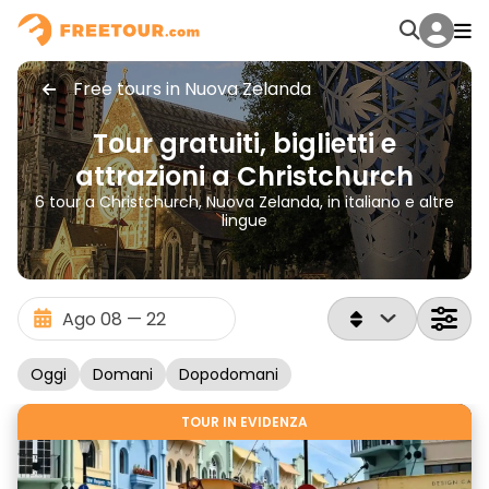
Free tours in Nuova Zelanda
Tour gratuiti, biglietti e
attrazioni a Christchurch
6 tour a Christchurch, Nuova Zelanda, in italiano e altre
lingue
Oggi
Domani
Dopodomani
TOUR IN EVIDENZA