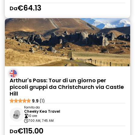
€64.13
Da
Arthur's Pass: Tour di un giorno per
piccoli gruppi da Christchurch via Castle
Hill
9.9
(1)
Fornito da
Cheeky Kea Travel
10 ore
7:00 AM, 7:45 AM
€115.00
Da