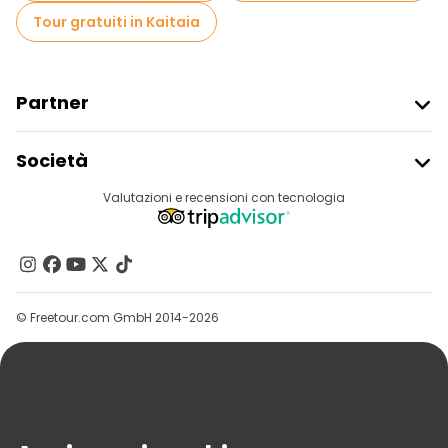
Tour gratuiti in Kaitaia
Partner
Iscriviti Al Freetour
Società
Accesso Del Fornitore
Destinazioni
Valutazioni e recensioni con tecnologia
Programma Di Affiliazione
Chi Siamo
Contattaci
Gruppi
© Freetour.com GmbH 2014-2026
Aiuto
Blog
Stampa
Sicurezza E Privacy