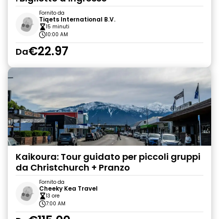
Fornito da
Tiqets International B.V.
15 minuti
10:00 AM
€22.97
Da
Kaikoura: Tour guidato per piccoli gruppi
da Christchurch + Pranzo
Fornito da
Cheeky Kea Travel
13 ore
7:00 AM