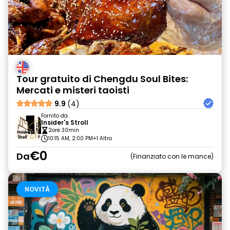
Tour gratuito di Chengdu Soul Bites:
Mercati e misteri taoisti
9.9
(4)
Fornito da
Insider's Stroll
2ore 30min
10:15 AM, 2:00 PM
+1 Altro
€0
Da
Finanziato con le mance
NOVITÀ