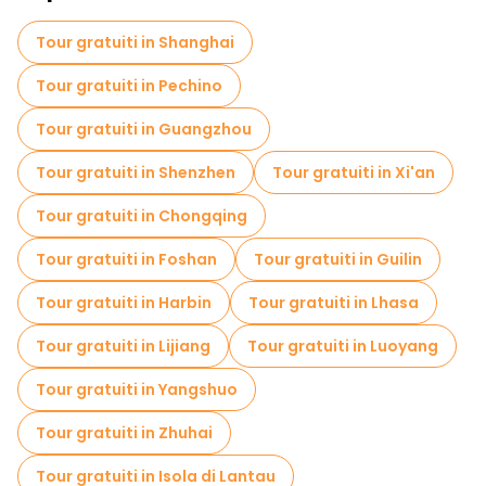
Biglietti "salta fila" in Chengdu
Tour gratuiti in Shanghai
Musei in Chengdu
Visite al mercato in Chengdu
Tour gratuiti in Pechino
Tour di degustazione locali in Chengdu
Tour gratuiti in Guangzhou
Gite giornaliere gratuite a Chengdu
Tour gratuiti in Shenzhen
Tour gratuiti in Xi'an
Passeggiate notturne gratuite a Chengdu
Tour gratuiti in Chongqing
Tour in bicicletta a Chengdu
Tour gratuiti in Foshan
Tour gratuiti in Guilin
Tour gastronomici a Chengdu
Tour gratuiti in Harbin
Tour gratuiti in Lhasa
Tour gratuiti nelle vicinanze Chengdu Research Base of Giant Panda Breeding
Tour gratuiti in Lijiang
Tour gratuiti in Luoyang
Tour gratuiti nelle vicinanze Yulin Comprehensive Market
Tour gratuiti in Yangshuo
Tour gratuiti nelle vicinanze Fanghua Street
Tour gratuiti in Zhuhai
Tour gratuiti in Isola di Lantau