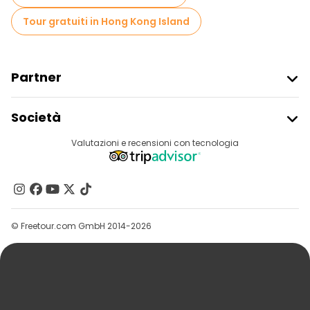
Tour gratuiti in Hong Kong Island
Partner
Iscriviti Al Freetour
Società
Accesso Del Fornitore
Destinazioni
Valutazioni e recensioni con tecnologia
Programma Di Affiliazione
Chi Siamo
Contattaci
Gruppi
© Freetour.com GmbH 2014-2026
Aiuto
Blog
Stampa
Sicurezza E Privacy