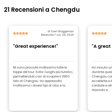
21 Recensioni a Chengdu
di Sven Bruggeman
Recensito l’ Jun 26, 2026
"Great experience!"
"A great
Mi sono piaciute moltissimo tutte le
Ho vissuto un
tappe del tour. Evita i luoghi più turistici,
durante quest
permettendoti così di scoprire il VERO
Chengdu con 
lato di Chengdu. Ho apprezzato
eccellente e 
moltissimo i diversi tipi di cibo e la...
cordiale e al
rilassato e...