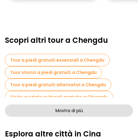
Scopri altri tour a Chengdu
Tour a piedi gratuiti essenziali a Chengdu
Tour storici a piedi gratuiti a Chengdu
Tour a piedi gratuiti alternativi a Chengdu
Visite guidate culturali gratuite a Chengdu
Tour a piedi senza arte a Chengdu
Mostra di più
Tour a piedi gratuiti per famiglie a Chengdu
Esplora altre città in Cina
Pub Crawl tour a Chengdu