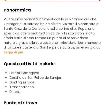
Panoramica
Vivete un'esperienza indimenticabile esplorando ciò che
Cartagena La Heroica ha da offrire. Visitate il Monastero di
Santa Cruz de la Candelaria sulla collina di La Popa, una
splendida opera architettonica del XII secolo con molta
storia e allo stesso tempo un punto di osservazione
naturale grazie alla sua posizione imbattibile. Non mancate
di visitare il castello di San Felipe de Barajas, un esempio di
ingegneria militare e di strategie di attacco e difesa
Leggi di più
dell'epoca coloniale, dove si sono combattute battaglie
che hanno segnato la storia di questa città. Una
Questa attività include:
passeggiata per le piazze e le strade della città vi
permetterà di apprezzare le case con i loro balconi, le
Port of Cartagena
chiese, i conventi e i bastioni, con il tempo per fare
Castillo de San Felipe de Barajas
shopping.
Guiding service.
Transportation.
Drinks.
Punto di ritrovo