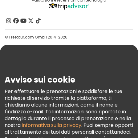
Destinazioni
Valutazioni e recensioni con tecnologia
Programma Di Affiliazione
Chi Siamo
Contattaci
Gruppi
© Freetour.com GmbH 2014-2026
Aiuto
Blog
Stampa
Sicurezza E Privacy
Avviso sui cookie
Termini E Condizioni
Informativa Sui Cookie
Per effettuare le prenotazioni e soddisfare le tue
richieste di servizio tramite la piattaforma, ti
Freetour Premi
chiediamo alcune informazioni, come il nome e
Programma Di Fidelizzazione
l'indirizzo e-mail. Tali informazioni sono riportate in
dettaglio durante il processo di prenotazione e nella
nostra
informativa sulla privacy
. Puoi sempre opporti
al trattamento dei tuoi dati personali contattandoci.