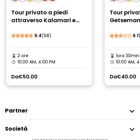
Tour privato a piedi
Tour priva
attraverso Kalamari e
Getseman
Getsemaní a Cartagena
9.4
(68)
6.1
2 ore
1ora 30min
10:00 AM, 4:00 PM
10:00 AM, 4
Da
€50.00
Da
€40.00
Partner
Iscriviti Al Freetour
Società
Accesso Del Fornitore