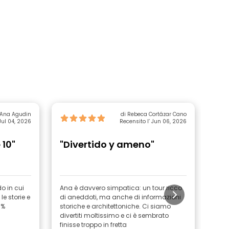
 Ana Agudin
di Rebeca Cortázar Cano
 Jul 04, 2026
Recensito l’ Jun 06, 2026
 10"
"Divertido y ameno"
"R
o in cui
Ana è davvero simpatica: un tour ricco
Le s
e storie e
di aneddoti, ma anche di informazioni
Molt
0%
storiche e architettoniche. Ci siamo
divertiti moltissimo e ci è sembrato
finisse troppo in fretta