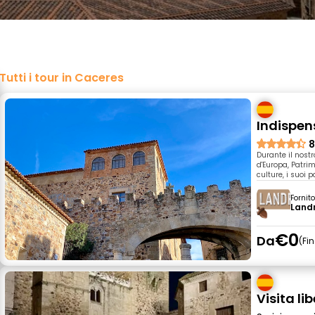
Tutti i tour in Caceres
Indispen
8
Durante il nostr
d'Europa, Patri
culture, i suoi 
Fornit
Land
€0
Da
Fi
Visita li