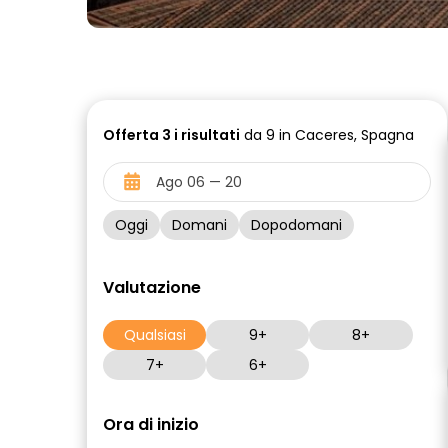
Offerta
3 i
risultati
da 9 in Caceres, Spagna
Oggi
Domani
Dopodomani
Valutazione
Qualsiasi
9+
8+
7+
6+
Ora di inizio