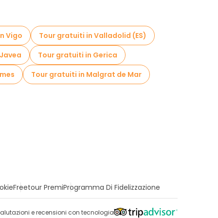
in Vigo
Tour gratuiti in Valladolid (ES)
n Javea
Tour gratuiti in Gerica
fames
Tour gratuiti in Malgrat de Mar
okie
Freetour Premi
Programma Di Fidelizzazione
alutazioni e recensioni con tecnologia