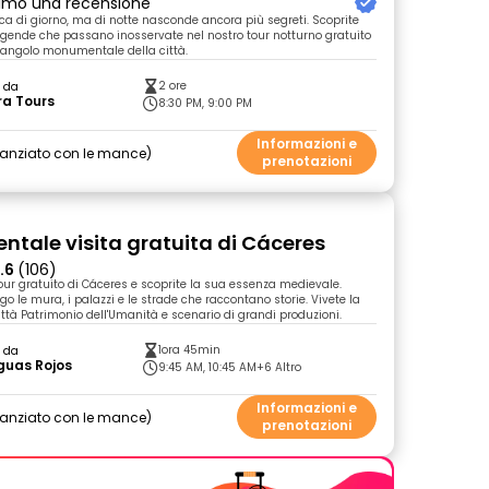
primo una recensione
a di giorno, ma di notte nasconde ancora più segreti. Scoprite
leggende che passano inosservate nel nostro tour notturno gratuito
 angolo monumentale della città.
2 ore
o da
ra Tours
8:30 PM, 9:00 PM
Informazioni e
nanziato con le mance
prenotazioni
tale visita gratuita di Cáceres
.6
(106)
tour gratuito di Cáceres e scoprite la sua essenza medievale.
 le mura, i palazzi e le strade che raccontano storie. Vivete la
ttà Patrimonio dell'Umanità e scenario di grandi produzioni.
1ora 45min
o da
guas Rojos
9:45 AM, 10:45 AM
+6 Altro
Informazioni e
nanziato con le mance
prenotazioni