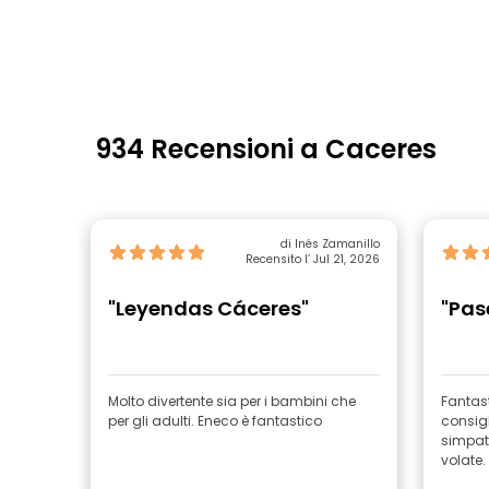
934 Recensioni a Caceres
di Inés Zamanillo
Recensito l’ Jul 21, 2026
"Leyendas Cáceres"
"Pas
Molto divertente sia per i bambini che
Fantast
per gli adulti. Eneco è fantastico
consigl
simpat
volate.