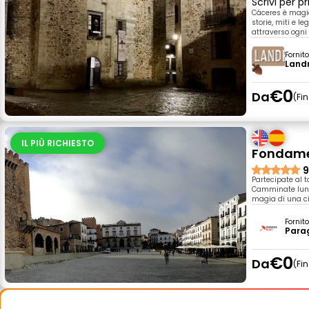
Scrivi per 
Cáceres è magic
storie, miti e 
attraverso ogni
Fornit
Land
€0
Da
Fi
IL PIÙ RICHIESTO
Fondamen
9
Partecipate al 
Camminate lungo
magia di una ci
Fornit
Para
€0
Da
Fi