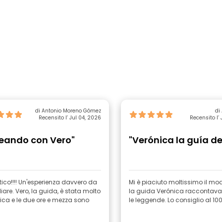
di Antonio Moreno Gómez
di
Recensito l’ Jul 04, 2026
Recensito l’
eando con Vero"
"Verónica la guía de
ico!!!! Un'esperienza davvero da
Mi è piaciuto moltissimo il mod
iare. Vero, la guida, è stata molto
la guida Verónica raccontava l
ica e le due ore e mezza sono
le leggende. Lo consiglio al 10