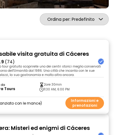
Ordina per: Predefinito
sabile visita gratuita di Cáceres
.9
(74)
o tour gratuito scoprirete uno dei centri storici meglio conservati
monio dell'Umanità dal 1986. Una città che incanta con le sue
palazzi, la sua gastronomia e molto altro ancora.
2ore 30min
o da
ra Tours
11:30 AM, 6:00 PM
Informazioni e
nanziato con le mance
prenotazioni
bera: Misteri ed enigmi di Cáceres