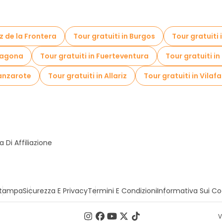
ez de la Frontera
Tour gratuiti in Burgos
Tour gratuiti 
rragona
Tour gratuiti in Fuerteventura
Tour gratuiti i
Lanzarote
Tour gratuiti in Allariz
Tour gratuiti in Vila
Di Affiliazione
tampa
Sicurezza E Privacy
Termini E Condizioni
Informativa Sui Co
V