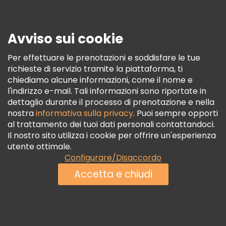
Stampa
Sicurezza E Privacy
Avviso sui cookie
Termini E Condizioni
Informativa Sui Cookie
Per effettuare le prenotazioni e soddisfare le tue
richieste di servizio tramite la piattaforma, ti
Freetour Premi
chiediamo alcune informazioni, come il nome e
Programma Di Fidelizzazione
l'indirizzo e-mail. Tali informazioni sono riportate in
dettaglio durante il processo di prenotazione e nella
nostra
informativa sulla privacy
. Puoi sempre opporti
al trattamento dei tuoi dati personali contattandoci.
Il nostro sito utilizza i cookie per offrire un'esperienza
utente ottimale.
Configurare/Disaccordo
Accetta e chiudi
Contattaci