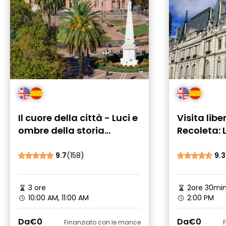
Il cuore della città - Luci e
Visita libe
ombre della storia
Recoleta: 
argentina
aristocrat
9.7
(158)
9.3
3 ore
2ore 30mi
10:00 AM, 11:00 AM
2:00 PM
Da
€0
Da
€0
Finanziato con le mance