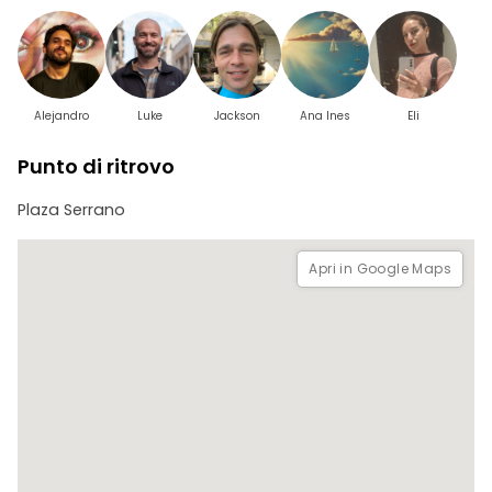
- Il giardino comunitario di Don Julio
- Palermo Viejo
- Bar Desarmadero
Questa visita è guidata da: LUKE.
Alejandro
Luke
Jackson
Ana Ines
Eli
Punto di ritrovo
Plaza Serrano
Apri in Google Maps