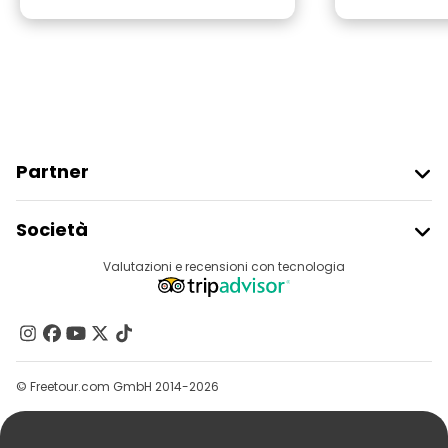
Partner
Iscriviti Al Freetour
Società
Accesso Del Fornitore
Destinazioni
Valutazioni e recensioni con tecnologia
Programma Di Affiliazione
Chi Siamo
Contattaci
Gruppi
© Freetour.com GmbH 2014-2026
Aiuto
Blog