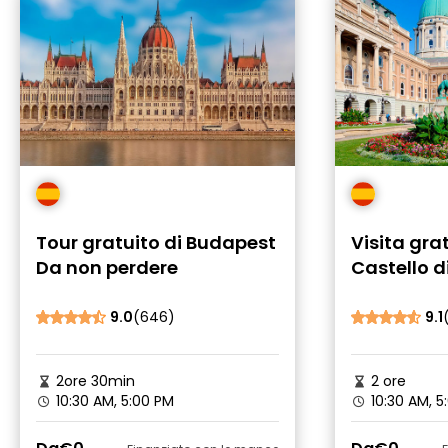
Tour gratuito di Budapest
Visita gra
Da non perdere
Castello d
9.0
(646)
9.1
2ore 30min
2 ore
10:30 AM, 5:00 PM
10:30 AM, 