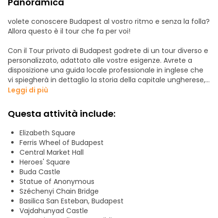
Panoramica
volete conoscere Budapest al vostro ritmo e senza la folla?
Allora questo è il tour che fa per voi!
Con il Tour privato di Budapest godrete di un tour diverso e
personalizzato, adattato alle vostre esigenze. Avrete a
disposizione una guida locale professionale in inglese che
vi spiegherà in dettaglio la storia della capitale ungherese,
gli elementi artistici e architettonici, gli aneddoti, le
Leggi di più
curiosità e molto altro ancora. Avete bisogno di belle foto
di gruppo, di luoghi consigliati per mangiare o fare
Questa attività include:
shopping a Budapest? Contate sulla vostra guida!
Elizabeth Square
Oltre a visitare e spiegare i monumenti, le piazze, le strade,
Ferris Wheel of Budapest
gli edifici e i luoghi più importanti di Budapest, avrete la
Central Market Hall
possibilità di scegliere il punto di incontro per il prelievo nel
Heroes' Square
centro storico della città. Basta comunicarcelo e la guida
Buda Castle
vi aspetterà nel luogo concordato.
Statue of Anonymous
Széchenyi Chain Bridge
Non perdete l'occasione di conoscere Budapest in modo
Basilica San Esteban, Budapest
così intenso ed esclusivo. Verificate la disponibilità e i prezzi
Vajdahunyad Castle
e prenotate il prima possibile, poiché i posti sono limitati, vi