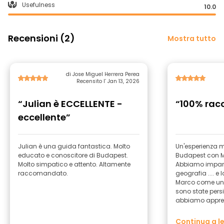
Usefulness
10.0
Recensioni (2)
Mostra tutto
di Jose Miguel Herrera Perea
Recensito l’ Jan 13, 2026
“Julian è ECCELLENTE -
“100% ra
eccellente”
Julian è una guida fantastica. Molto
Un'esperienza m
educato e conoscitore di Budapest.
Budapest con M
Molto simpatico e attento. Altamente
Abbiamo imparat
raccomandato.
geografia .... e
Marco come una 
sono state persi
abbiamo appre
magnifico tour.
trattamento, da
Continua a l