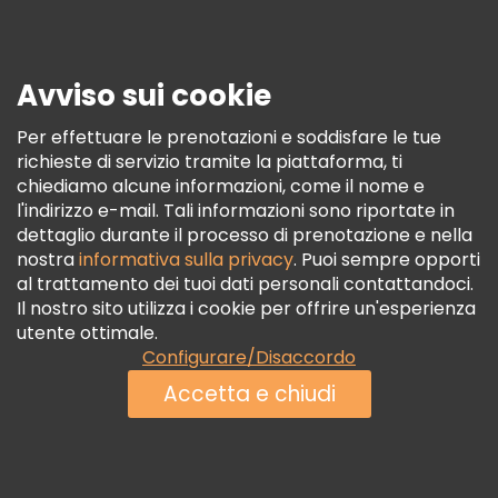
Stampa
Sicurezza E Privacy
Avviso sui cookie
Termini E Condizioni
Informativa Sui Cookie
Per effettuare le prenotazioni e soddisfare le tue
richieste di servizio tramite la piattaforma, ti
Freetour Premi
chiediamo alcune informazioni, come il nome e
Programma Di Fidelizzazione
l'indirizzo e-mail. Tali informazioni sono riportate in
dettaglio durante il processo di prenotazione e nella
nostra
informativa sulla privacy
. Puoi sempre opporti
al trattamento dei tuoi dati personali contattandoci.
Il nostro sito utilizza i cookie per offrire un'esperienza
utente ottimale.
Configurare/Disaccordo
Accetta e chiudi
Vedi disponibilità