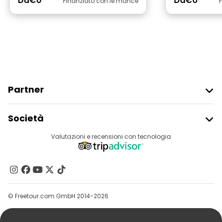
Da
€0
Da
€0
Finanziato con le mance
Partner
Iscriviti Al Freetour
Società
Accesso Del Fornitore
Destinazioni
Valutazioni e recensioni con tecnologia
Programma Di Affiliazione
Chi Siamo
Contattaci
Gruppi
© Freetour.com GmbH 2014-2026
Aiuto
Blog