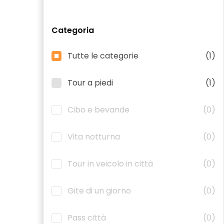
Categoria
Tutte le categorie
(1)
Tour a piedi
(1)
Cibo e bevande
(0)
Vita notturna
(0)
Tour in veicolo in città
(0)
Gite di un giorno
(0)
Pass città
(0)