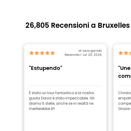
26,805 Recensioni a Bruxelles
di rocio garrido
Recensito l’ Jul 20, 2026
"Estupendo"
"Une
com
È stato un tour fantastico e la nostra
Christ
guida David è stato impeccabile. Gli
empati
diamo 5 stelle, anche se in realtà ne
compete
meriterebbe 6!!
Grazie 