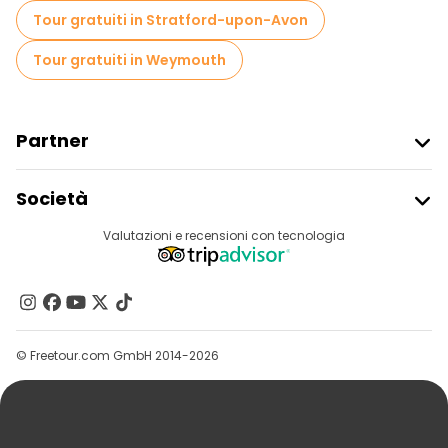
Tour gratuiti in Stratford-upon-Avon
Tour gratuiti in Weymouth
Partner
Iscriviti Al Freetour
Società
Accesso Del Fornitore
Destinazioni
Valutazioni e recensioni con tecnologia
Programma Di Affiliazione
Chi Siamo
Contattaci
Gruppi
© Freetour.com GmbH 2014-2026
Aiuto
Blog
Stampa