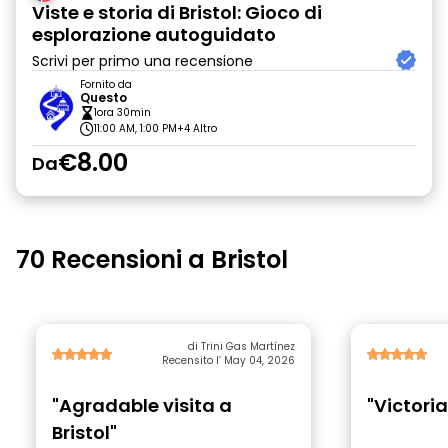
Viste e storia di Bristol: Gioco di
esplorazione autoguidato
Scrivi per primo una recensione
Fornito da
Questo
1ora 30min
11:00 AM, 1:00 PM
+4 Altro
€8.00
Da
70 Recensioni a Bristol
di Trini Gas Martínez
Recensito l’ May 04, 2026
"Agradable visita a
"Victori
Bristol"