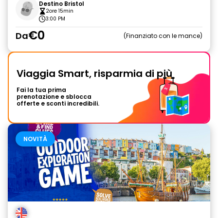
Destino Bristol
2ore 15min
3:00 PM
€0
Da
Finanziato con le mance
Viaggia Smart, risparmia di più
Fai la tua prima
prenotazione e sblocca
offerte e sconti incredibili.
NOVITÀ