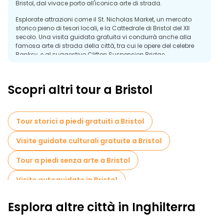
Bristol, dal vivace porto all'iconica arte di strada.
Esplorate attrazioni come il St. Nicholas Market, un mercato
storico pieno di tesori locali, e la Cattedrale di Bristol del XII
secolo. Una visita guidata gratuita vi condurrà anche alla
famosa arte di strada della città, tra cui le opere del celebre
Banksy, e al suggestivo Clifton Suspension Bridge.
Con i suoi quartieri vivaci e il suo ricco patrimonio, Bristol offre
un'infinità di cose da scoprire. Un tour a piedi gratuito è
Scopri altri tour a Bristol
l'introduzione perfetta alla storia, all'arte e alle meraviglie
architettoniche di questa vivace città.
Tour storici a piedi gratuiti a Bristol
Visite guidate culturali gratuite a Bristol
Tour a piedi senza arte a Bristol
Visite autoguidate in Bristol
Tour gratuiti dei graffiti in Bristol
Esplora altre città in Inghilterra