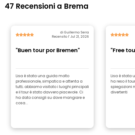
47 Recensioni a Brema
di Guillermo Serra
Recensito l’ Jul 21, 2026
"Buen tour por Bremen"
"Free to
Lisa è stata una guida molto
Lisa è stata
professionale, simpatica e attenta a
ha reso il to
tutti; abbiamo visitato i luoghi principali
spiegazioni m
e il tour è stato davvero piacevole. Ci
divertenti
ha dato consigli su dove mangiare e
cosa...