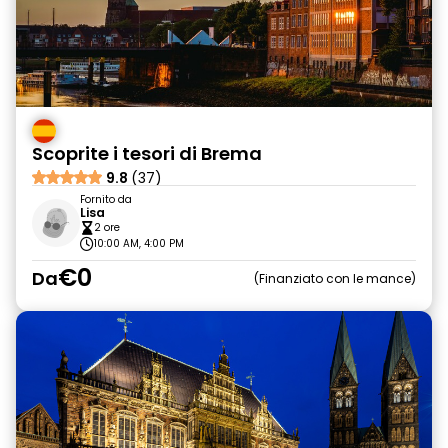
Scoprite i tesori di Brema
9.8
(37)
Fornito da
Lisa
2 ore
10:00 AM, 4:00 PM
€0
Da
Finanziato con le mance