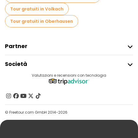
Tour gratuiti in Volkach
Tour gratuiti in Oberhausen
Partner
Iscriviti Al Freetour
Società
Accesso Del Fornitore
Destinazioni
Valutazioni e recensioni con tecnologia
Programma Di Affiliazione
Chi Siamo
Contattaci
Gruppi
© Freetour.com GmbH 2014-2026
Aiuto
Blog
Stampa