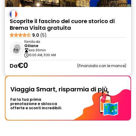
Scoprite il fascino del cuore storico di
Brema Visita gratuita
9.0
(5)
Fornito da
Giliane
1ora 30min
10:00 AM, 11:30 AM
€0
Da
Finanziato con le mance
Viaggia Smart, risparmia di più
Fai la tua prima
prenotazione e sblocca
offerte e sconti incredibili.