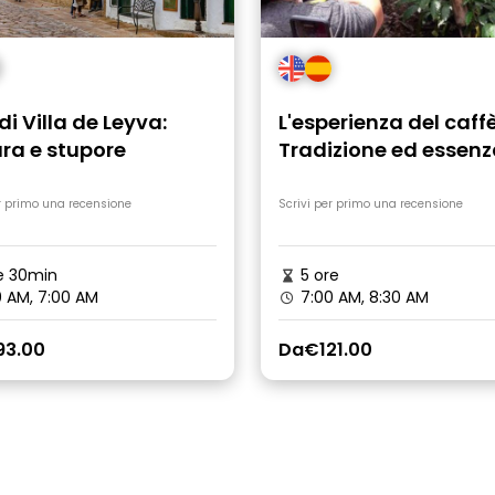
di Villa de Leyva:
L'esperienza del caffè
ra e stupore
Tradizione ed essen
r primo una recensione
Scrivi per primo una recensione
e 30min
5 ore
 AM, 7:00 AM
7:00 AM, 8:30 AM
93.00
Da
€121.00