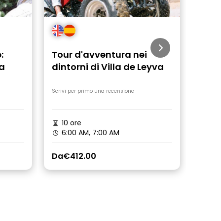
:
Tour d'avventura nei
Tour
za
dintorni di Villa de Leyva
Tat
Scrivi per primo una recensione
Scrivi 
10 ore
9 o
6:00 AM, 7:00 AM
4:0
Da
€412.00
Da
€2