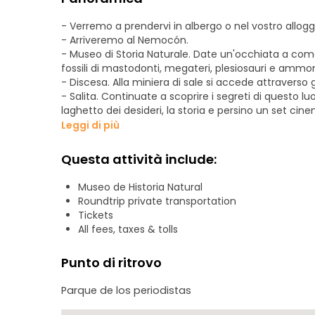
- Verremo a prendervi in albergo o nel vostro allogg
- Arriveremo al Nemocón.
- Museo di Storia Naturale. Date un'occhiata a come 
fossili di mastodonti, megateri, plesiosauri e ammoni
- Discesa. Alla miniera di sale si accede attraverso g
- Salita. Continuate a scoprire i segreti di questo lu
laghetto dei desideri, la storia e persino un set ci
- Passeggiamo per le pittoresche strade di questa pi
Leggi di più
Nemocón e osserviamo l'architettura di un comune
- Tempo per il pranzo. Alla fine di questo tour gode
Questa attività include:
tecnica artigianale e prodotti di stagione.
- Rientriamo a Bogotà, potete scegliere il luogo di 
Museo de Historia Natural
Roundtrip private transportation
Tickets
All fees, taxes & tolls
Punto di ritrovo
Parque de los periodistas