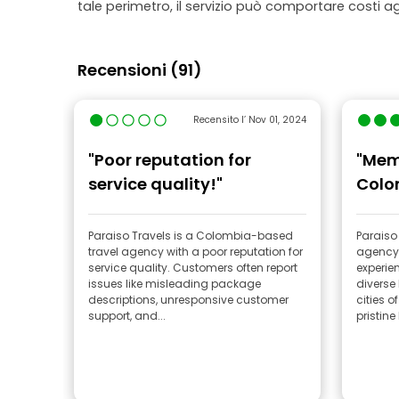
tale perimetro, il servizio può comportare costi ag
Recensioni (91)
Recensito l’ Nov 01, 2024
"Poor reputation for
"Mem
service quality!"
Colo
Paraiso Travels is a Colombia-based
Paraiso
travel agency with a poor reputation for
agency 
service quality. Customers often report
experie
issues like misleading package
diverse
descriptions, unresponsive customer
cities o
support, and...
pristine