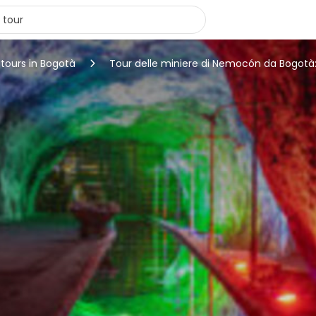
 tours in Bogotà
Tour delle miniere di Nemocón da Bogotà: