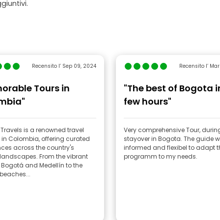
giuntivi.
Recensito l’ Sep 09, 2024
Recensito l’ Ma
orable Tours in
"The best of Bogota i
mbia"
few hours"
 Travels is a renowned travel
Very comprehensive Tour, duri
in Colombia, offering curated
stayover in Bogota. The guide w
nces across the country's
informed and flexibel to adapt t
 landscapes. From the vibrant
programm to my needs.
f Bogotá and Medellín to the
 beaches...