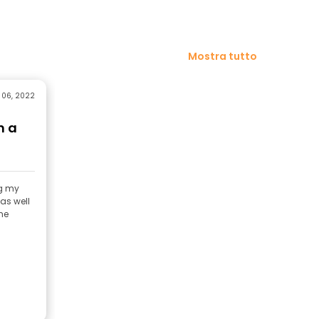
Mostra tutto
r 06, 2022
n a
ng my
as well
he