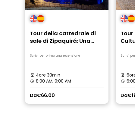
Tour della cattedrale di
Tour 
sale di Zipaquirá: Una
Cultu
meraviglia architettonica
Scrivi per primo una recensione
Scrivi pe
4ore 30min
6or
8:00 AM, 9:00 AM
6:00
Da
€66.00
Da
€1