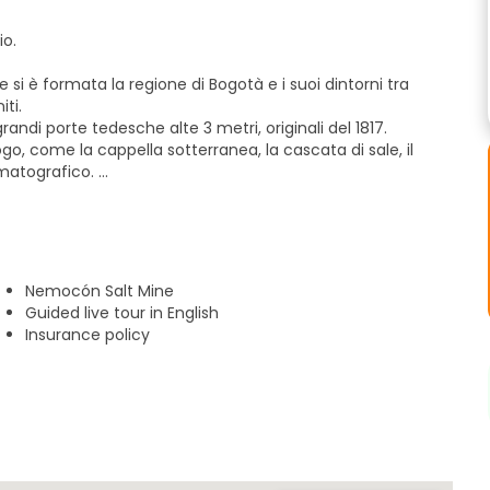
io.
si è formata la regione di Bogotà e i suoi dintorni tra
ti.
randi porte tedesche alte 3 metri, originali del 1817.
ogo, come la cappella sotterranea, la cascata di sale, il
nematografico.
ccola città mineraria, visitiamo la piazza principale di
 colorato e sereno.
tevi un pranzo tipico della regione, preparato con una
consegna.
Nemocón Salt Mine
Guided live tour in English
Insurance policy