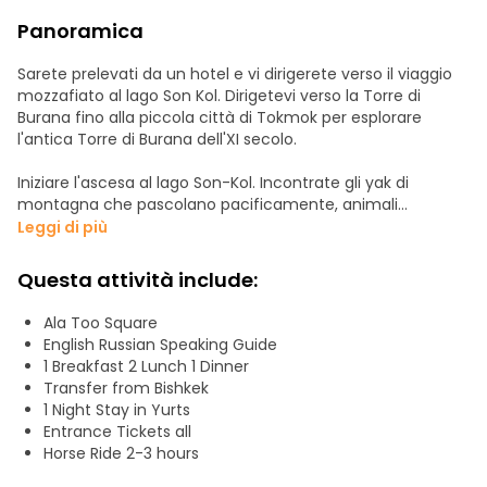
Panoramica
Sarete prelevati da un hotel e vi dirigerete verso il viaggio
mozzafiato al lago Son Kol. Dirigetevi verso la Torre di
Burana fino alla piccola città di Tokmok per esplorare
l'antica Torre di Burana dell'XI secolo.
Iniziare l'ascesa al lago Son-Kol. Incontrate gli yak di
montagna che pascolano pacificamente, animali
maestosi che stupiscono per la loro potenza. Nei vasti prati
Leggi di più
del passo cresce anche la stella alpina. Dal punto più alto,
si possono ammirare le cime circostanti e la valle, da cui è
Questa attività include:
iniziata la salita.
Arrivo al campo di yurte nel lago Song-Kol. Effettuare il
Ala Too Square
check-in nelle yurte e riposare un po' dopo il lungo viaggio.
English Russian Speaking Guide
Tempo libero prima di cena e, appena fa buio, accendete il
1 Breakfast 2 Lunch 1 Dinner
fuoco e godetevi il lago e le stelle. Dopo colazione, inizia
Transfer from Bishkek
un'avventura a cavallo. Si va in montagna e si vede una
1 Night Stay in Yurts
piccola e bella cascata. L'aspetto principale non è la
Entrance Tickets all
cascata in sé, ma la natura mozzafiato sulla strada per
Horse Ride 2-3 hours
raggiungerla. Il percorso è abbastanza lungo, avrete tempo