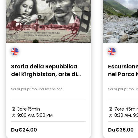
Storia della Repubblica
Escursion
del Kirghizistan, arte di
nel Parco 
strada di Bishkek e
Archa e vis
souvenir locali
di Bishkek
Scrivi per primo una recensione
Scrivi per primo u
3ore 15min
7ore 45mi
9:00 AM, 5:00 PM
8:30 AM, 9
Da
€24.00
Da
€36.00