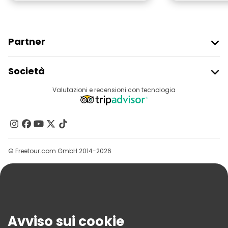
Partner
Iscriviti Al Freetour
Società
Accesso Del Fornitore
Destinazioni
Valutazioni e recensioni con tecnologia
Programma Di Affiliazione
Chi Siamo
Contattaci
Gruppi
© Freetour.com GmbH 2014-2026
Aiuto
Blog
Stampa
Sicurezza E Privacy
Avviso sui cookie
Termini E Condizioni