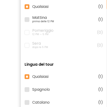
Qualsiasi
(1)
Mattina
(1)
prima delle 12 PM
Pomeriggio
(0)
12 PM — 5 PM
Sera
(0)
dopo le 5 PM
Lingua del tour
Qualsiasi
(1)
Spagnolo
(1)
Catalano
(1)