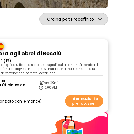
Ordina per: Predefinito
bera agli ebrei di Besalú
.1
(13)
liori guide ufficiali e scoprite i segreti della comunità ebraica di
e l'antico Miqvé e immergetevi nella storia, nei segreti e nelle
 aspettano: non perdete l'occasione!
o da
1ora 30min
 Oficiales de
10:00 AM
lu
Informazioni e
nanziato con le mance
prenotazioni