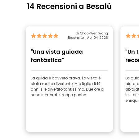
14 Recensioni a Besalú
di Chao-Wen Wang
Recensito l’ Apr 04, 2026
"Una vista guiada
"Un 
fantástica"
reco
La guida è davvero brava. La visita è
La guid
stata molto divertente. Mio figlio di 14
aiutat
anni si è divertito tantissimo. Due ore ci
abituat
sono sembrate troppo poche.
le stor
enriqui