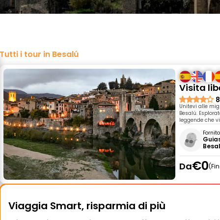
Tutti i tour in Besalú
Visita li
8
Unitevi alle mig
Besalú. Esplorat
leggende che vi
Fornit
Guias
Besa
€0
Da
Fi
Viaggia Smart, risparmia di più