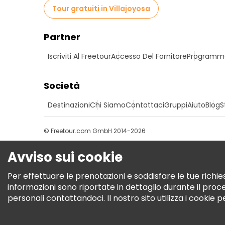
Tour gratuiti in Villajoyosa
Partner
Iscriviti Al Freetour
Accesso Del Fornitore
Programma 
Società
Destinazioni
Chi Siamo
Contattaci
Gruppi
Aiuto
Blog
S
© Freetour.com GmbH 2014-2026
Avviso sui cookie
Per effettuare le prenotazioni e soddisfare le tue richies
informazioni sono riportate in dettaglio durante il pro
personali contattandoci. Il nostro sito utilizza i cookie 