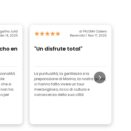
Agatha Julià
di PALOMA Cabero
 Dec 14, 2025
Recensito l’ Nov 17, 2025
echo en
"Un disfrute total"
"G
ionalità
La puntualità, la gentilezza e la
Guid
ile
preparazione di Marina, la nostra guida,
ami
 che si
ci hanno fatto vivere un tour
, non ha
meraviglioso, ricco di cultura e
lo per
conoscenza della sua città