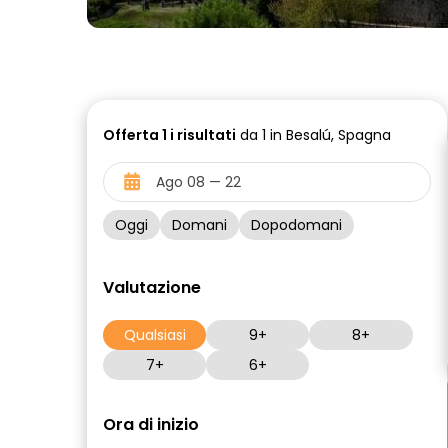
Offerta
1 i
risultati
da 1 in Besalú, Spagna
Oggi
Domani
Dopodomani
Valutazione
Qualsiasi
9+
8+
7+
6+
Ora di inizio