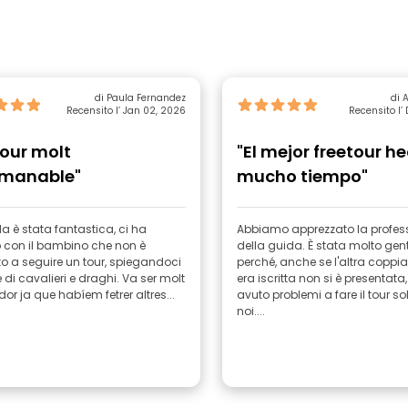
di Paula Fernandez
di 
Recensito l’ Jan 02, 2026
Recensito l’
tour molt
"El mejor freetour h
manable"
mucho tiempo"
a è stata fantastica, ci ha
Abbiamo apprezzato la profess
o con il bambino che non è
della guida. È stata molto gent
o a seguire un tour, spiegandoci
perché, anche se l'altra coppia
ie di cavalieri e draghi. Va ser molt
era iscritta non si è presentata
dor ja que habíem fetrer altres...
avuto problemi a fare il tour so
noi....