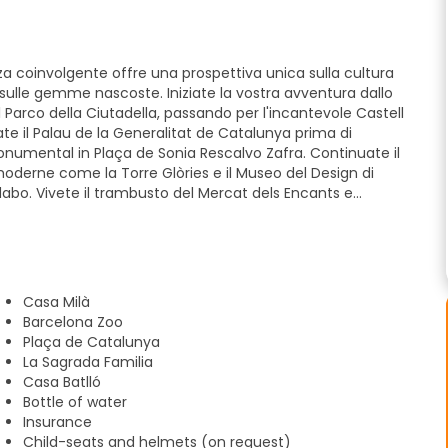
nza coinvolgente offre una prospettiva unica sulla cultura
 e sulle gemme nascoste. Iniziate la vostra avventura dallo
l Parco della Ciutadella, passando per l'incantevole Castell
ate il Palau de la Generalitat de Catalunya prima di
numental in Plaça de Sonia Rescalvo Zafra. Continuate il
moderne come la Torre Glòries e il Museo del Design di
dabo. Vivete il trambusto del Mercat dels Encants e
 Teatro Nazionale di Catalogna. Ammirate La Monumental, poi
 prima di esplorare i capolavori artistici di Casa Mila, Casa
acia. Concludete il vostro tour nella vivace Plaça de
n'esperienza memorabile del fascino e del patrimonio di
Casa Milà
Barcelona Zoo
Plaça de Catalunya
La Sagrada Familia
Casa Batlló
Bottle of water
Insurance
Child-seats and helmets (on request)