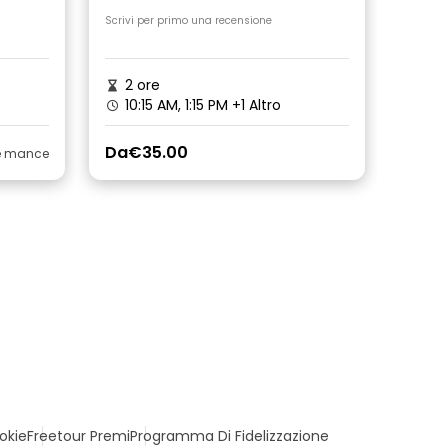
Scrivi per primo una recensione
2 ore
10:15 AM, 1:15 PM
+1 Altro
Da
€35.00
le mance
okie
Freetour Premi
Programma Di Fidelizzazione