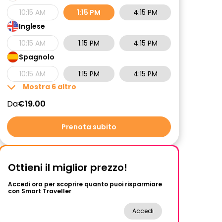
10:15 AM
1:15 PM
4:15 PM
Inglese
10:15 AM
1:15 PM
4:15 PM
Spagnolo
10:15 AM
1:15 PM
4:15 PM
Mostra
6
altro
Da
€19.00
Prenota subito
Ottieni il miglior prezzo!
Accedi ora per scoprire quanto puoi risparmiare
con Smart Traveller
Accedi