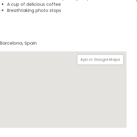
A cup of delicious coffee
Breathtaking photo stops
 Barcelona, Spain
Apri in Google Maps