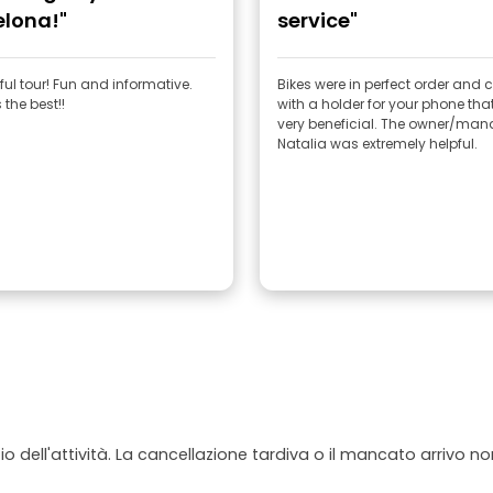
elona!"
service"
ul tour! Fun and informative.
Bikes were in perfect order and
 the best!!
with a holder for your phone th
very beneficial. The owner/man
Natalia was extremely helpful.
io dell'attività. La cancellazione tardiva o il mancato arrivo n