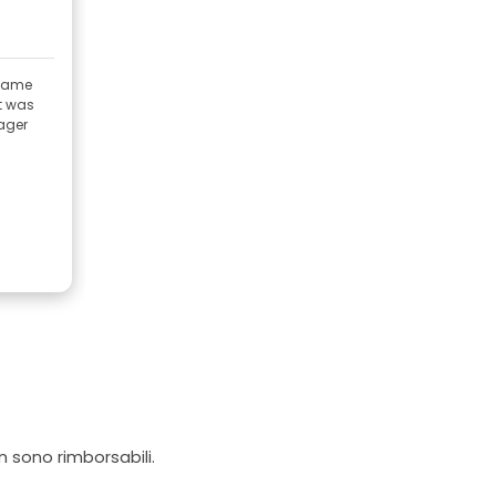
 came
at was
ager
on sono rimborsabili.