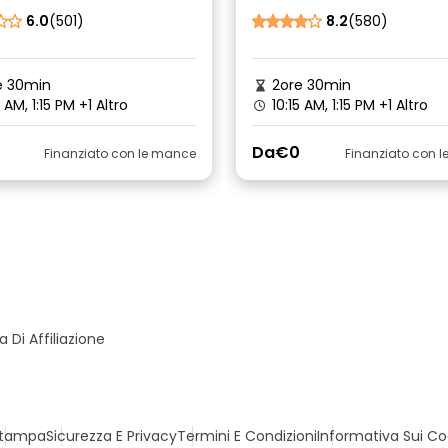
6.0
(501)
8.2
(580)
e 30min
2ore 30min
5 AM, 1:15 PM
+1 Altro
10:15 AM, 1:15 PM
+1 Altro
Da
€0
Finanziato con le mance
Finanziato con 
Di Affiliazione
tampa
Sicurezza E Privacy
Termini E Condizioni
Informativa Sui Co