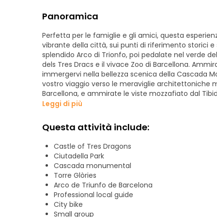
Panoramica
Perfetta per le famiglie e gli amici, questa esperie
vibrante della città, sui punti di riferimento storici
splendido Arco di Trionfo, poi pedalate nel verde de
dels Tres Dracs e il vivace Zoo di Barcellona. Ammir
immergervi nella bellezza scenica della Cascada Mo
vostro viaggio verso le meraviglie architettoniche 
Barcellona, e ammirate le viste mozzafiato dal Tibi
godetevi le attrazioni culturali de L'Auditori e del
Leggi di più
lasciatevi impressionare dall'iconica Sagrada Familia
Batlló e Casa Amatller lungo l'animato Passeig de Gr
Questa attività include:
Catalunya e nella vibrante Rambla, assicurandovi u
Barcellona.
Castle of Tres Dragons
Ciutadella Park
Cascada monumental
Torre Glòries
Arco de Triunfo de Barcelona
Professional local guide
City bike
Small group