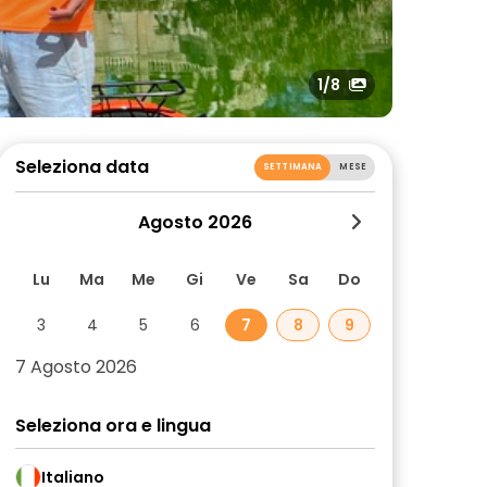
1
/8
Seleziona data
SETTIMANA
MESE
Agosto 2026
Lu
Ma
Me
Gi
Ve
Sa
Do
3
4
5
6
7
8
9
7 Agosto 2026
Seleziona ora e lingua
Italiano