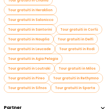
Tour gratuiti in Chania
Giochi di fuga in Atene
Crociere in Atene
Tour gratuiti in Heraklion
Visite gratuite alle leggende e al mistero in Atene
Tour gratuiti in Salonicco
Musei in Atene
Tour gratuiti in Santorini
Tour gratuiti in Corfù
Visita gratuita del centro storico Atene
Tour gratuiti in Nauplia
Tour gratuiti in Delfi
Visite al mercato in Atene
Tour gratuiti in Leucade
Tour gratuiti in Rodi
Tour di degustazione locali in Atene
Tour gratuiti in Agia Pelagia
Gite giornaliere gratuite a Atene
Tour gratuiti in Loutraki
Tour gratuiti in Milos
Passeggiate notturne gratuite a Atene
Tour gratuiti in Pireo
Tour gratuiti in Rethymno
Tour in bicicletta a Atene
Tour gratuiti in Sifnos
Tour gratuiti in Sparta
Tour gastronomici a Atene
Tour gratuiti nelle vicinanze Acropolis of Athens
Partner