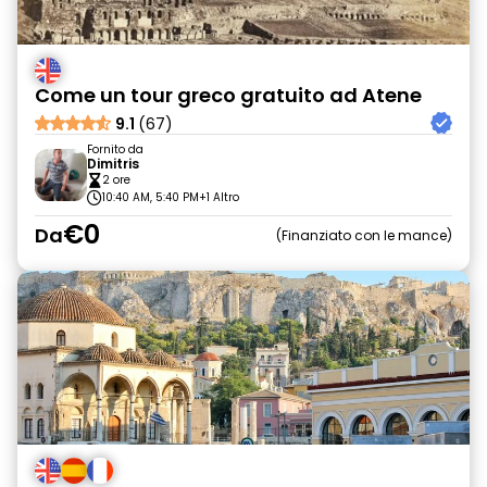
Come un tour greco gratuito ad Atene
9.1
(67)
Fornito da
Dimitris
2 ore
10:40 AM, 5:40 PM
+1 Altro
€0
Da
Finanziato con le mance