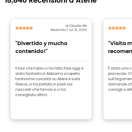
18,840 Recensioni a Atene
di Claudia Mo
Recensito l’ Jul 21, 2026
"Divertido y mucho
"Visita 
contenido!"
recomen
gracias
Il tour che Fabio ci ha fatto fare oggi è
È stata una v
stato fantastico! Abbiamo scoperto
piacevole; C
tantissime curiosità su Atene e sulla
sull'argoment
Grecia, ci ha portato in posti sia
domande che 
nascosti che famosi e ci ha
consigli e alt
consigliato ottimi...