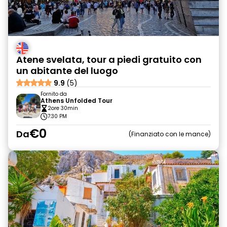
Atene svelata, tour a piedi gratuito con
un abitante del luogo
9.9
(5)
Fornito da
Athens Unfolded Tour
2ore 30min
7:30 PM
€0
Da
Finanziato con le mance