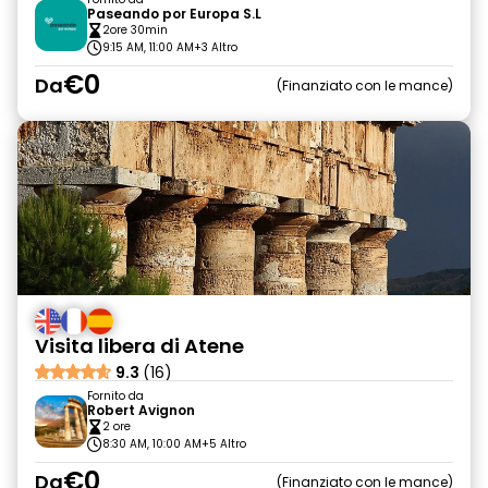
Paseando por Europa S.L
2ore 30min
9:15 AM, 11:00 AM
+3 Altro
€0
Da
Finanziato con le mance
Visita libera di Atene
9.3
(16)
Fornito da
Robert Avignon
2 ore
8:30 AM, 10:00 AM
+5 Altro
€0
Da
Finanziato con le mance