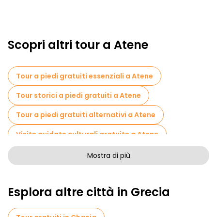
Scopri altri tour a Atene
Tour a piedi gratuiti essenziali a Atene
Tour storici a piedi gratuiti a Atene
Tour a piedi gratuiti alternativi a Atene
Visite guidate culturali gratuite a Atene
Tour a piedi senza arte a Atene
Mostra di più
Tour a piedi gratuiti per famiglie a Atene
Esplora altre città in Grecia
Attività sportive a Atene
Visite autoguidate in Atene