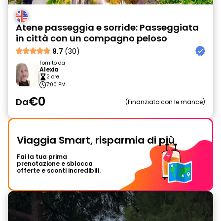
Atene passeggia e sorride: Passeggiata
in città con un compagno peloso
9.7
(30)
Fornito da
Alexia
2 ore
7:00 PM
€0
Da
Finanziato con le mance
Viaggia Smart, risparmia di più
Fai la tua prima
prenotazione e sblocca
offerte e sconti incredibili.