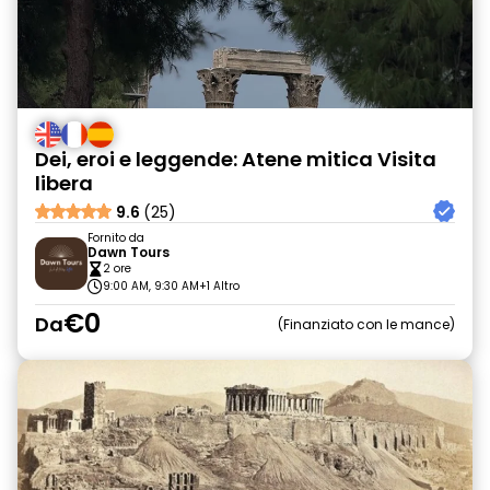
Dei, eroi e leggende: Atene mitica Visita
libera
9.6
(25)
Fornito da
Dawn Tours
2 ore
9:00 AM, 9:30 AM
+1 Altro
€0
Da
Finanziato con le mance