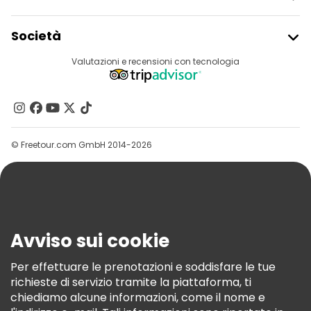
Tour gratuiti nelle vicinanze Temple of Olympian Zeus
Iscriviti Al Freetour
Società
Tour gratuiti nelle vicinanze Monastiraki Square
Accesso Del Fornitore
Destinazioni
Valutazioni e recensioni con tecnologia
Programma Di Affiliazione
Chi Siamo
Contattaci
Gruppi
© Freetour.com GmbH 2014-2026
Aiuto
Blog
Stampa
Sicurezza E Privacy
Avviso sui cookie
Termini E Condizioni
Informativa Sui Cookie
Per effettuare le prenotazioni e soddisfare le tue
richieste di servizio tramite la piattaforma, ti
Freetour Premi
chiediamo alcune informazioni, come il nome e
Programma Di Fidelizzazione