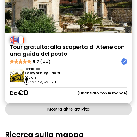
Tour gratuito: alla scoperta di Atene con
una guida del posto
9.7
(44)
Fornito da
Talky Walky Tours
3 ore
10:30 AM, 5:30 PM
€0
Da
Finanziato con le mance
Mostra altre attività
Ricerca sulla mappa