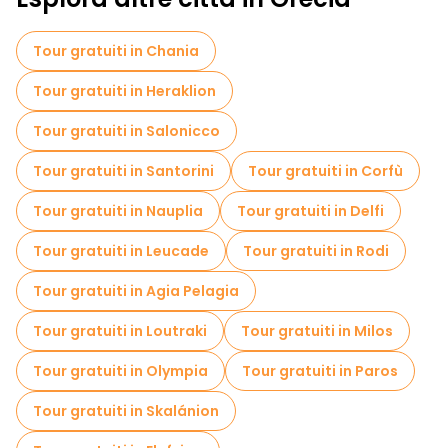
Visite autoguidate in Atene
Tour gratuiti in Chania
Giochi di fuga in Atene
Crociere in Atene
Tour gratuiti in Heraklion
Visite gratuite alle leggende e al mistero in Atene
Tour gratuiti in Salonicco
Musei in Atene
Tour gratuiti in Santorini
Tour gratuiti in Corfù
Visita gratuita del centro storico Atene
Tour gratuiti in Nauplia
Tour gratuiti in Delfi
Visite al mercato in Atene
Tour gratuiti in Leucade
Tour gratuiti in Rodi
Tour di degustazione locali in Atene
Tour gratuiti in Agia Pelagia
Gite giornaliere gratuite a Atene
Tour gratuiti in Loutraki
Tour gratuiti in Milos
Passeggiate notturne gratuite a Atene
Tour gratuiti in Olympia
Tour gratuiti in Paros
Tour in bicicletta a Atene
Tour gratuiti in Skalánion
Tour gastronomici a Atene