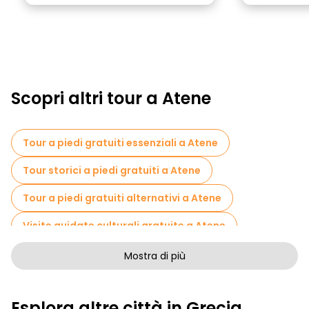
Scopri altri tour a Atene
Tour a piedi gratuiti essenziali a Atene
Tour storici a piedi gratuiti a Atene
Tour a piedi gratuiti alternativi a Atene
Visite guidate culturali gratuite a Atene
Tour a piedi senza arte a Atene
Mostra di più
Tour a piedi gratuiti per famiglie a Atene
Esplora altre città in Grecia
Attività sportive a Atene