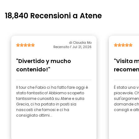
18,840 Recensioni a Atene
di Claudia Mo
Recensito l’ Jul 21, 2026
"Divertido y mucho
"Visita 
contenido!"
recomen
gracias
Il tour che Fabio ci ha fatto fare oggi è
È stata una v
stato fantastico! Abbiamo scoperto
piacevole; C
tantissime curiosità su Atene e sulla
sull'argoment
Grecia, ci ha portato in posti sia
domande che 
nascosti che famosi e ci ha
consigli e alt
consigliato ottimi...