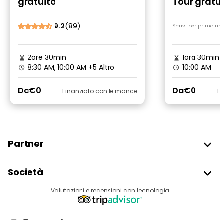
gratuito
Tour gratu
classica
9.2
(89)
Scrivi per primo u
2ore 30min
1ora 30min
8:30 AM, 10:00 AM
+5 Altro
10:00 AM
Da
€0
Da
€0
Finanziato con le mance
Partner
Iscriviti Al Freetour
Società
Accesso Del Fornitore
Destinazioni
Valutazioni e recensioni con tecnologia
Programma Di Affiliazione
Chi Siamo