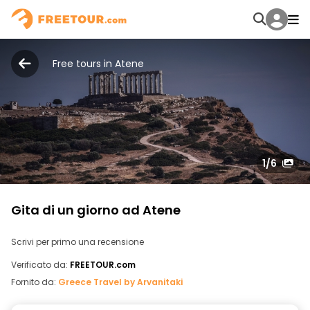
Free tours in Atene
1
/6
Gita di un giorno ad Atene
Scrivi per primo una recensione
Verificato da:
FREETOUR.com
Fornito da:
Greece Travel by Arvanitaki