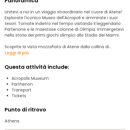
Panoramica
Unitevi a noi in un viaggio straordinario nel cuore di Atene!
Esplorate l'iconico Museo dell'Acropoli e ammirate i suoi
tesori. Tornate indietro nel tempo visitando il leggendario
Partenone e le maestose colonne di Olimpia. Immergetevi
nella storia dei primi giochi olimpici allo Stadio dei Marmi.
Scoprite la vista mozzafiato di Atene dalla collina di
Licabetto. Scoprite la vibrante cultura greca al Parlamento,
Leggi di più
sede dei famosi Evzones. Infine, ammirate l'imponente
Tempio di Poseidone. Non perdetevi questa incredibile
Questa attività include:
avventura! Prenotate subito il vostro posto.
Acropolis Museum
Parthenon
Transport
Tickets
Punto di ritrovo
Athens