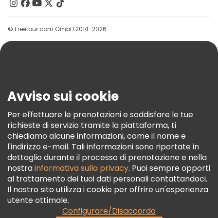
Contattaci
Gruppi
© Freetour.com GmbH 2014-2026
Aiuto
Blog
Stampa
Sicurezza E Privacy
Avviso sui cookie
Termini E Condizioni
Informativa Sui Cookie
Per effettuare le prenotazioni e soddisfare le tue
richieste di servizio tramite la piattaforma, ti
Freetour Premi
chiediamo alcune informazioni, come il nome e
Programma Di Fidelizzazione
l'indirizzo e-mail. Tali informazioni sono riportate in
dettaglio durante il processo di prenotazione e nella
nostra
informativa sulla privacy
. Puoi sempre opporti
al trattamento dei tuoi dati personali contattandoci.
Il nostro sito utilizza i cookie per offrire un'esperienza
utente ottimale.
Configurare/Disaccordo