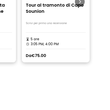
ata
Tour al tramonto di Capo
Tour
ne
Sounion
sapo
Scrivi per primo una recensione
Scrivi 
5 ore
3 o
3:05 PM, 4:00 PM
10:
Da
€75.00
Da
€6