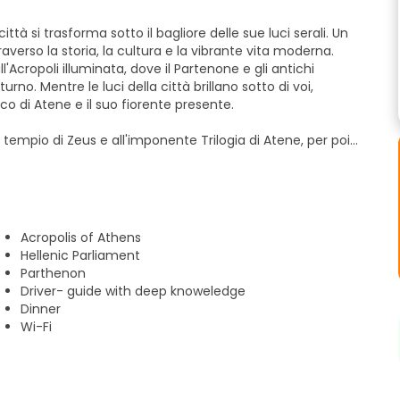
ttà si trasforma sotto il bagliore delle sue luci serali. Un
verso la storia, la cultura e la vibrante vita moderna.
l'Acropoli illuminata, dove il Partenone e gli antichi
no. Mentre le luci della città brillano sotto di voi,
co di Atene e il suo fiorente presente.
l tempio di Zeus e all'imponente Trilogia di Atene, per poi
uccessivamente, entreremo nell'affascinante Plaka, la città
tiraki.
n autentica cucina greca abbinata a un buon vino locale e
Acropolis of Athens
ono l'aria della sera. Venite a scoprire perché Atene di
Hellenic Parliament
mai.
Parthenon
Driver- guide with deep knoweledge
Dinner
Wi-Fi