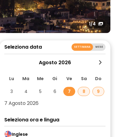
1
/4
Seleziona data
SETTIMANA
MESE
Agosto 2026
Lu
Ma
Me
Gi
Ve
Sa
Do
3
4
5
6
7
8
9
7 Agosto 2026
Seleziona ora e lingua
Inglese