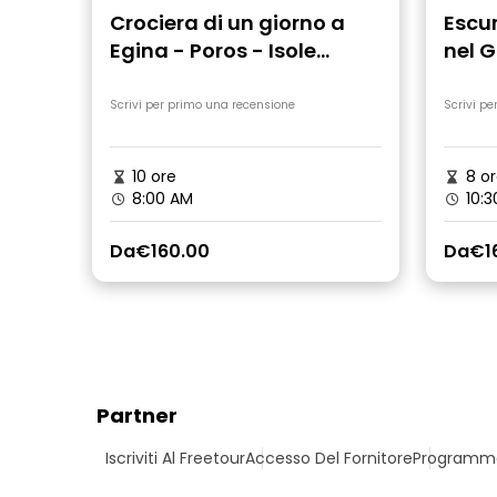
Crociera di un giorno a
Escur
Egina - Poros - Isole
nel G
Hydra
Scrivi per primo una recensione
Scrivi pe
10 ore
8 or
8:00 AM
10:3
Da
€160.00
Da
€1
Partner
Iscriviti Al Freetour
Accesso Del Fornitore
Programma 