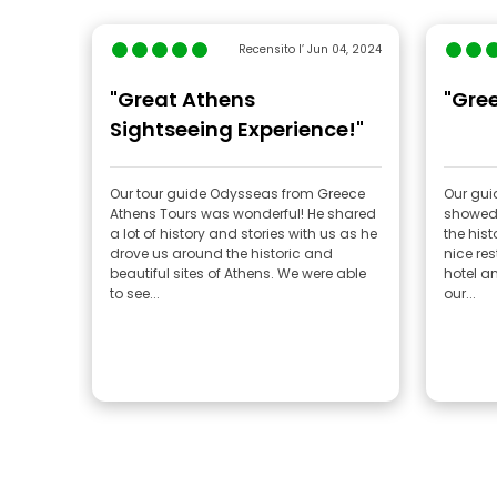
Recensito l’ Jun 04, 2024
"Great Athens
"Gree
Sightseeing Experience!"
Our tour guide Odysseas from Greece
Our gui
Athens Tours was wonderful! He shared
showed 
a lot of history and stories with us as he
the hist
drove us around the historic and
nice re
beautiful sites of Athens. We were able
hotel and drop 
to see...
our...