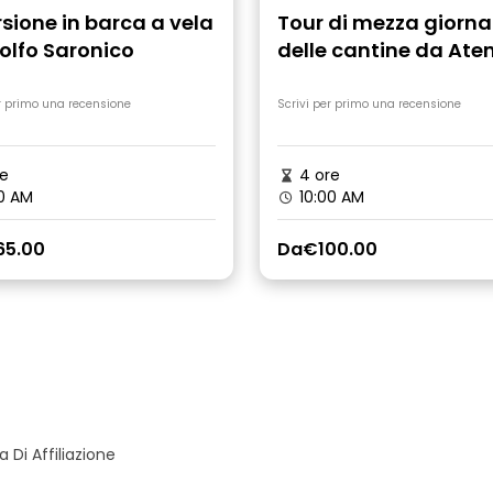
sione in barca a vela
Tour di mezza giorn
olfo Saronico
delle cantine da Ate
r primo una recensione
Scrivi per primo una recensione
e
4 ore
0 AM
10:00 AM
65.00
Da
€100.00
Di Affiliazione