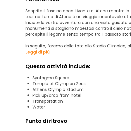
Scoprite il fascino accattivante di Atene mentre la ci
tour notturno di Atene è un viaggio incantevole attra
Iniziate la vostra avventura con una visita guidata al
monumenti si stagliano maestosi contro il cielo nottur
percepite il legame senza tempo tra il passato stori
In seguito, faremo delle foto allo Stadio Olimpico, a
assistere al cambio della guardia al Parlamento. Continuando il nostro tour, vedremo la spettacolare vista
Leggi di più
panoramica della città dalla collina di Licabetto. S
vecchia di Atene, per poi passare alla zona di Monas
Questa attività include:
Al termine, visiteremo una taverna tradizionale co
Syntagma Square
godremo delle melodie della musica greca che riempi
Temple of Olympian Zeus
notte è un'avventura indimenticabile e non dorme 
Athens Olympic Stadium
Pick up/drop from hotel
Transportation
Water
Punto di ritrovo