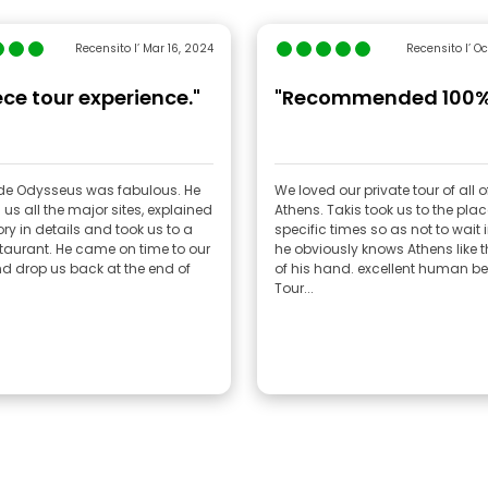
Recensito l’ Mar 16, 2024
Recensito l’ Oc
ce tour experience."
"Recommended 100%
de Odysseus was fabulous. He
We loved our private tour of all o
us all the major sites, explained
Athens. Takis took us to the plac
ory in details and took us to a
specific times so as not to wait i
staurant. He came on time to our
he obviously knows Athens like 
us back at the end of
of his hand. excellent human be
Tour...