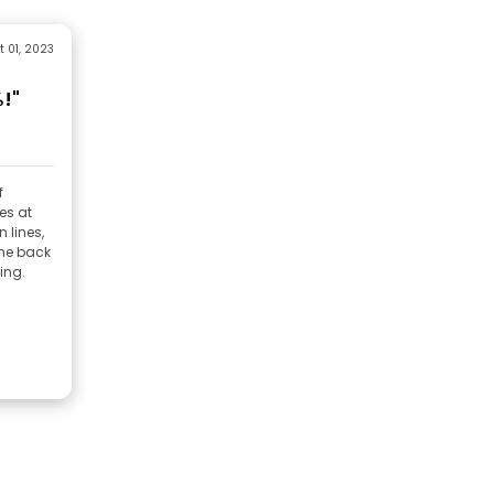
t 01, 2023
!"
f
es at
n lines,
the back
ing.